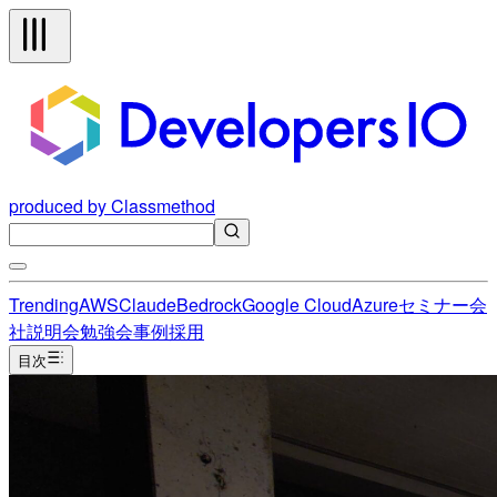
produced by Classmethod
Trending
AWS
Claude
Bedrock
Google Cloud
Azure
セミナー
会
社説明会
勉強会
事例
採用
目次