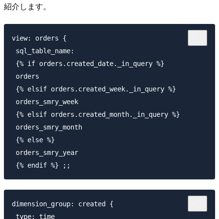
紹介します。
view: orders {

 sql_table_name:

 {% if orders.created_date._in_query %}

 orders

 {% elsif orders.created_week._in_query %}

 orders_smry_week

 {% elsif orders.created_month._in_query %}

 orders_smry_month

 {% else %}

 orders_smry_year

dimension_group: created {

 type: time
