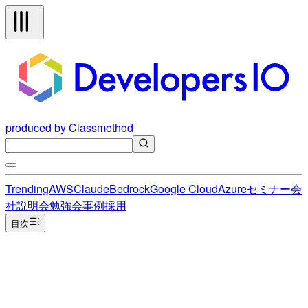
produced by Classmethod
Trending
AWS
Claude
Bedrock
Google Cloud
Azure
セミナー
会
社説明会
勉強会
事例
採用
目次