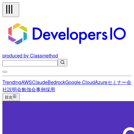
produced by Classmethod
Trending
AWS
Claude
Bedrock
Google Cloud
Azure
セミナー
会
社説明会
勉強会
事例
採用
目次