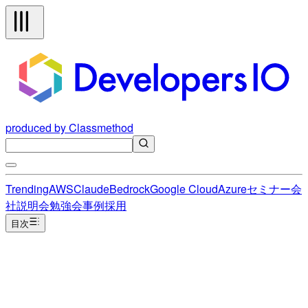
produced by Classmethod
Trending
AWS
Claude
Bedrock
Google Cloud
Azure
セミナー
会
社説明会
勉強会
事例
採用
目次