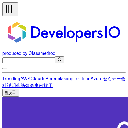
produced by Classmethod
Trending
AWS
Claude
Bedrock
Google Cloud
Azure
セミナー
会
社説明会
勉強会
事例
採用
目次