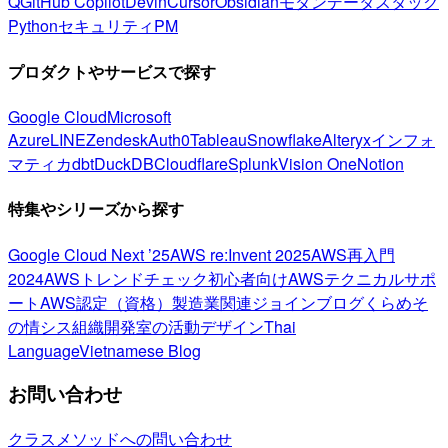
Q
GitHub Copilot
Devin
Cursor
Obsidian
モダンデータスタック
Python
セキュリティ
PM
プロダクトやサービスで探す
Google Cloud
Microsoft
Azure
LINE
Zendesk
Auth0
Tableau
Snowflake
Alteryx
インフォ
マティカ
dbt
DuckDB
Cloudflare
Splunk
Vision One
Notion
特集やシリーズから探す
Google Cloud Next ’25
AWS re:Invent 2025
AWS再入門
2024
AWSトレンドチェック
初心者向け
AWSテクニカルサポ
ート
AWS認定（資格）
製造業関連
ジョインブログ
くらめそ
の情シス
組織開発室の活動
デザイン
Thai
Language
Vietnamese Blog
お問い合わせ
クラスメソッドへの問い合わせ