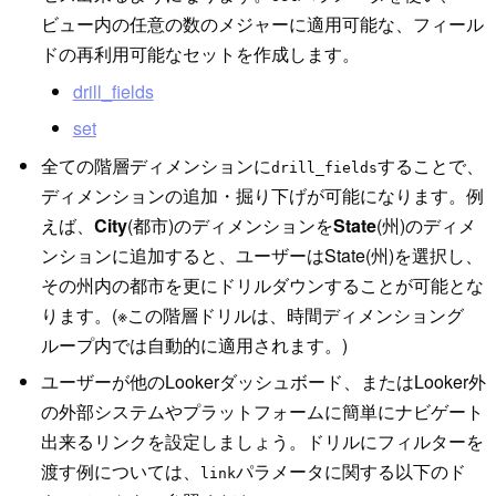
ビュー内の任意の数のメジャーに適用可能な、フィール
ドの再利用可能なセットを作成します。
drill_fields
set
全ての階層ディメンションに
することで、
drill_fields
ディメンションの追加・掘り下げが可能になります。例
えば、
City
(都市)のディメンションを
State
(州)のディメ
ンションに追加すると、ユーザーはState(州)を選択し、
その州内の都市を更にドリルダウンすることが可能とな
ります。(※この階層ドリルは、時間ディメンショング
ループ内では自動的に適用されます。)
ユーザーが他のLookerダッシュボード、またはLooker外
の外部システムやプラットフォームに簡単にナビゲート
出来るリンクを設定しましょう。ドリルにフィルターを
渡す例については、
パラメータに関する以下のド
link