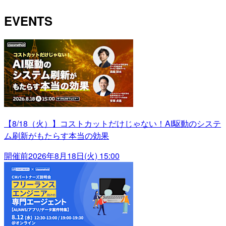
EVENTS
【8/18（火）】コストカットだけじゃない！AI駆動のシステ
ム刷新がもたらす本当の効果
開催前
2026年8月18日(火) 15:00