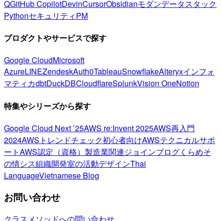
Q
GitHub Copilot
Devin
Cursor
Obsidian
モダンデータスタック
Python
セキュリティ
PM
プロダクトやサービスで探す
Google Cloud
Microsoft
Azure
LINE
Zendesk
Auth0
Tableau
Snowflake
Alteryx
インフォ
マティカ
dbt
DuckDB
Cloudflare
Splunk
Vision One
Notion
特集やシリーズから探す
Google Cloud Next ’25
AWS re:Invent 2025
AWS再入門
2024
AWSトレンドチェック
初心者向け
AWSテクニカルサポ
ート
AWS認定（資格）
製造業関連
ジョインブログ
くらめそ
の情シス
組織開発室の活動
デザイン
Thai
Language
Vietnamese Blog
お問い合わせ
クラスメソッドへの問い合わせ