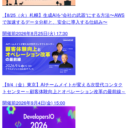
【8/25（火）札幌】生成AIを“会社の武器”にする方法〜AWS
で加速するデータ分析と、安全に導入する仕組み〜
開催前
2026年8月25日(火) 17:30
【9/4（金）東京】AIチームメイトが変える次世代コンタク
トセンター～顧客体験向上とオペレーション改革の最前線～
開催前
2026年9月4日(金) 15:00