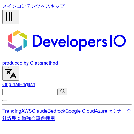
メインコンテンツへスキップ
produced by Classmethod
Original
English
Trending
AWS
Claude
Bedrock
Google Cloud
Azure
セミナー
会
社説明会
勉強会
事例
採用