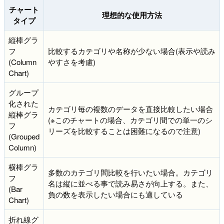
チャート
理想的な使用方法
タイプ
縦棒グラ
フ
比較するカテゴリや名称が少ない場合(表示や読み
(Column
やすさを考慮)
Chart)
グループ
化された
カテゴリ毎の複数のデータを直接比較したい場合
縦棒グラ
(※このチャートの場合、カテゴリ間での単一のシ
フ
リーズを比較することは困難になるので注意)
(Grouped
Column)
横棒グラ
多数のカテゴリ間比較を行いたい場合。カテゴリ
フ
名は縦に並べる事で読み易さが向上する。また、
(Bar
負の数を表示したい場合にも適している
Chart)
折れ線グ