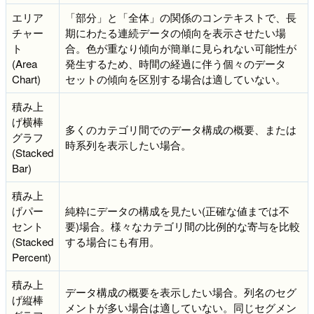
エリア
「部分」と「全体」の関係のコンテキストで、長
チャー
期にわたる連続データの傾向を表示させたい場
ト
合。色が重なり傾向が簡単に見られない可能性が
(Area
発生するため、時間の経過に伴う個々のデータ
Chart)
セットの傾向を区別する場合は適していない。
積み上
げ横棒
多くのカテゴリ間でのデータ構成の概要、または
グラフ
時系列を表示したい場合。
(Stacked
Bar)
積み上
げパー
純粋にデータの構成を見たい(正確な値までは不
セント
要)場合。様々なカテゴリ間の比例的な寄与を比較
(Stacked
する場合にも有用。
Percent)
積み上
データ構成の概要を表示したい場合。列名のセグ
げ縦棒
メントが多い場合は適していない。同じセグメン