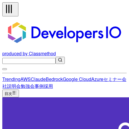
produced by Classmethod
Trending
AWS
Claude
Bedrock
Google Cloud
Azure
セミナー
会
社説明会
勉強会
事例
採用
目次