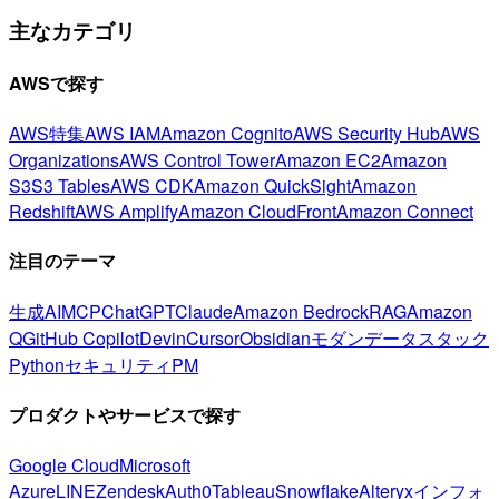
主なカテゴリ
AWSで探す
AWS特集
AWS IAM
Amazon Cognito
AWS Security Hub
AWS
Organizations
AWS Control Tower
Amazon EC2
Amazon
S3
S3 Tables
AWS CDK
Amazon QuickSight
Amazon
Redshift
AWS Amplify
Amazon CloudFront
Amazon Connect
注目のテーマ
生成AI
MCP
ChatGPT
Claude
Amazon Bedrock
RAG
Amazon
Q
GitHub Copilot
Devin
Cursor
Obsidian
モダンデータスタック
Python
セキュリティ
PM
プロダクトやサービスで探す
Google Cloud
Microsoft
Azure
LINE
Zendesk
Auth0
Tableau
Snowflake
Alteryx
インフォ