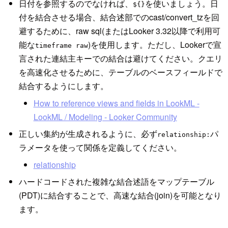
日付を参照するのでなければ、
を使いましょう。日
${}
付を結合させる場合、結合述部でのcast/convert_tzを回
避するために、raw sql(またはLooker 3.32以降で利用可
能な
)を使用します。ただし、Lookerで宣
timeframe raw
言された連結主キーでの結合は避けてください。クエリ
を高速化させるために、テーブルのベースフィールドで
結合するようにします。
How to reference views and fields in LookML -
LookML / Modeling - Looker Community
正しい集約が生成されるように、必ず
パ
relationship:
ラメータを使って関係を定義してください。
relationship
ハードコードされた複雑な結合述語をマップテーブル
(PDT)に結合することで、高速な結合(join)を可能となり
ます。