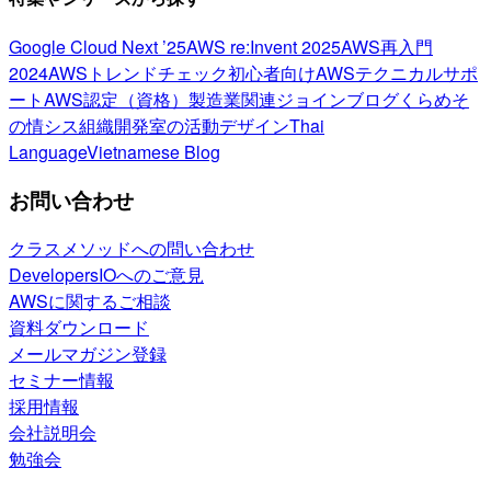
Google Cloud Next ’25
AWS re:Invent 2025
AWS再入門
2024
AWSトレンドチェック
初心者向け
AWSテクニカルサポ
ート
AWS認定（資格）
製造業関連
ジョインブログ
くらめそ
の情シス
組織開発室の活動
デザイン
Thai
Language
Vietnamese Blog
お問い合わせ
クラスメソッドへの問い合わせ
DevelopersIOへのご意見
AWSに関するご相談
資料ダウンロード
メールマガジン登録
セミナー情報
採用情報
会社説明会
勉強会