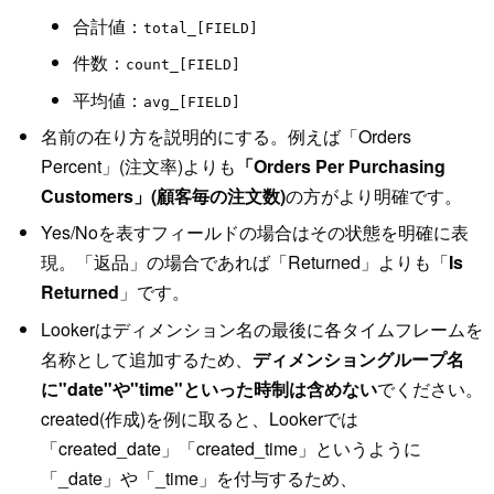
合計値：
total_[FIELD]
件数：
count_[FIELD]
平均値：
avg_[FIELD]
名前の在り方を説明的にする。例えば「Orders
Percent」(注文率)よりも
「Orders Per Purchasing
Customers」(顧客毎の注文数)
の方がより明確です。
Yes/Noを表すフィールドの場合はその状態を明確に表
現。「返品」の場合であれば「Returned」よりも「
Is
Returned
」です。
Lookerはディメンション名の最後に各タイムフレームを
名称として追加するため、
ディメンショングループ名
に"date"や"time"といった時制は含めない
でください。
created(作成)を例に取ると、Lookerでは
「created_date」「created_time」というように
「_date」や「_time」を付与するため、