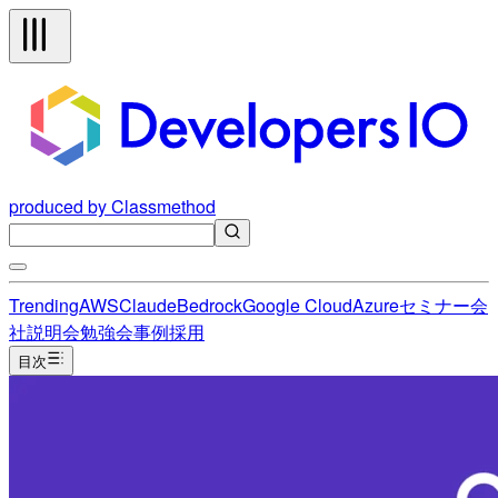
produced by Classmethod
Trending
AWS
Claude
Bedrock
Google Cloud
Azure
セミナー
会
社説明会
勉強会
事例
採用
目次