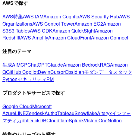
AWSで探す
AWS特集
AWS IAM
Amazon Cognito
AWS Security Hub
AWS
Organizations
AWS Control Tower
Amazon EC2
Amazon
S3
S3 Tables
AWS CDK
Amazon QuickSight
Amazon
Redshift
AWS Amplify
Amazon CloudFront
Amazon Connect
注目のテーマ
生成AI
MCP
ChatGPT
Claude
Amazon Bedrock
RAG
Amazon
Q
GitHub Copilot
Devin
Cursor
Obsidian
モダンデータスタック
Python
セキュリティ
PM
プロダクトやサービスで探す
Google Cloud
Microsoft
Azure
LINE
Zendesk
Auth0
Tableau
Snowflake
Alteryx
インフォ
マティカ
dbt
DuckDB
Cloudflare
Splunk
Vision One
Notion
特集やシリーズから探す