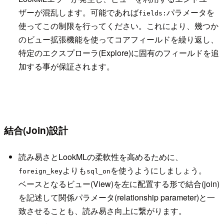
ザーが混乱します。可能であれば
パラメータを
fields:
使ってこの制限を行ってください。これにより、幾つか
のビュー拡張機能を使ってコアフィールドを繰り返し、
特定のエクスプローラ(Explore)に固有のフィールドを追
加する事が保証されます。
結合(Join)設計
読み易さとLookMLの柔軟性を高めるために、
よりも
を使うようにしましょう。
foreign_key
sql_on
ベースとなるビュー(View)を左に配置する形で結合(join)
を記述して関係パラメータ(relationship parameter)と一
致させることも、読み易さ向上に繋がります。