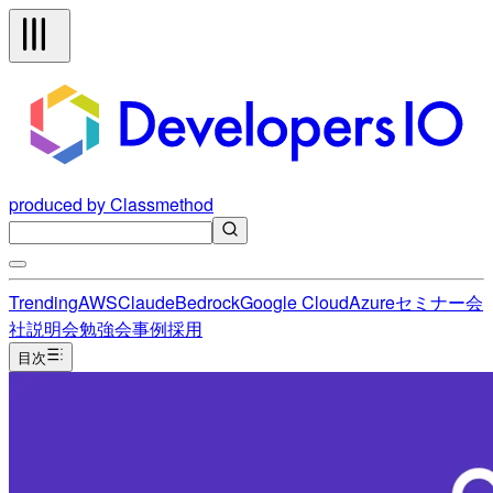
produced by Classmethod
Trending
AWS
Claude
Bedrock
Google Cloud
Azure
セミナー
会
社説明会
勉強会
事例
採用
目次