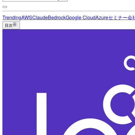
Trending
AWS
Claude
Bedrock
Google Cloud
Azure
セミナー
会
目次