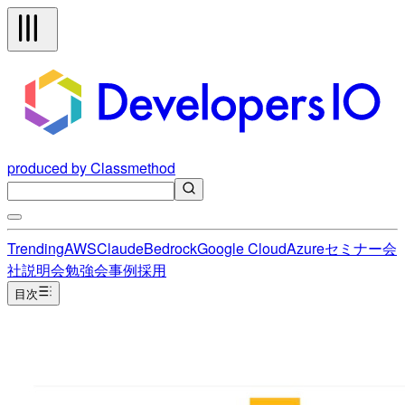
produced by Classmethod
Trending
AWS
Claude
Bedrock
Google Cloud
Azure
セミナー
会
社説明会
勉強会
事例
採用
目次