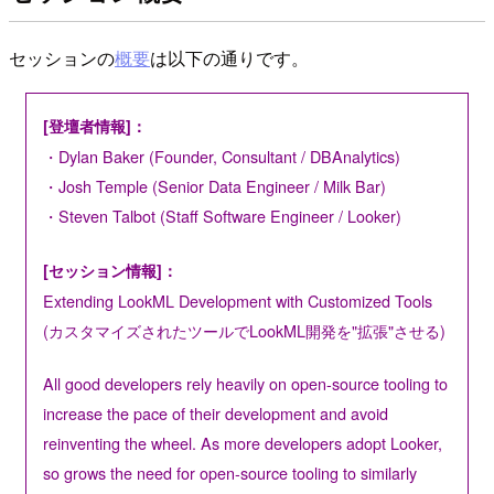
セッションの
概要
は以下の通りです。
[登壇者情報]：
・Dylan Baker (Founder, Consultant / DBAnalytics)
・Josh Temple (Senior Data Engineer / Milk Bar)
・Steven Talbot (Staff Software Engineer / Looker)
[セッション情報]：
Extending LookML Development with Customized Tools
(カスタマイズされたツールでLookML開発を"拡張"させる)
All good developers rely heavily on open-source tooling to
increase the pace of their development and avoid
reinventing the wheel. As more developers adopt Looker,
so grows the need for open-source tooling to similarly