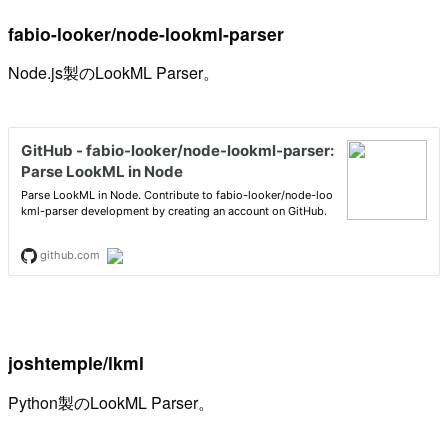
fabio-looker/node-lookml-parser
Node.js製のLookML Parser。
joshtemple/lkml
Python製のLookML Parser。