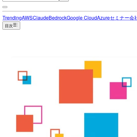
Trending
AWS
Claude
Bedrock
Google Cloud
Azure
セミナー
会
目次