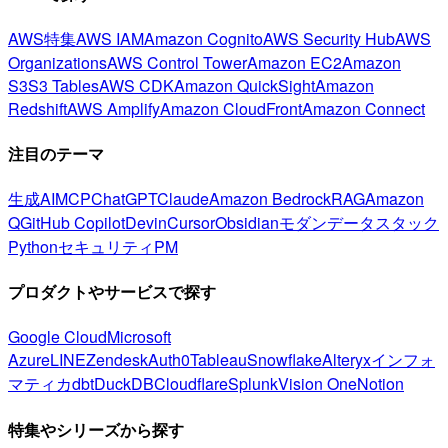
AWS特集
AWS IAM
Amazon Cognito
AWS Security Hub
AWS
Organizations
AWS Control Tower
Amazon EC2
Amazon
S3
S3 Tables
AWS CDK
Amazon QuickSight
Amazon
Redshift
AWS Amplify
Amazon CloudFront
Amazon Connect
注目のテーマ
生成AI
MCP
ChatGPT
Claude
Amazon Bedrock
RAG
Amazon
Q
GitHub Copilot
Devin
Cursor
Obsidian
モダンデータスタック
Python
セキュリティ
PM
プロダクトやサービスで探す
Google Cloud
Microsoft
Azure
LINE
Zendesk
Auth0
Tableau
Snowflake
Alteryx
インフォ
マティカ
dbt
DuckDB
Cloudflare
Splunk
Vision One
Notion
特集やシリーズから探す