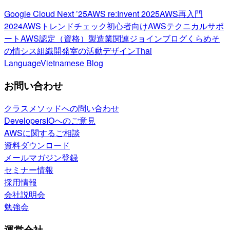
Google Cloud Next ’25
AWS re:Invent 2025
AWS再入門
2024
AWSトレンドチェック
初心者向け
AWSテクニカルサポ
ート
AWS認定（資格）
製造業関連
ジョインブログ
くらめそ
の情シス
組織開発室の活動
デザイン
Thai
Language
Vietnamese Blog
お問い合わせ
クラスメソッドへの問い合わせ
DevelopersIOへのご意見
AWSに関するご相談
資料ダウンロード
メールマガジン登録
セミナー情報
採用情報
会社説明会
勉強会
運営会社