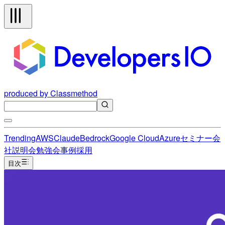
produced by Classmethod
Trending
AWS
Claude
Bedrock
Google Cloud
Azure
セミナー
会
社説明会
勉強会
事例
採用
目次