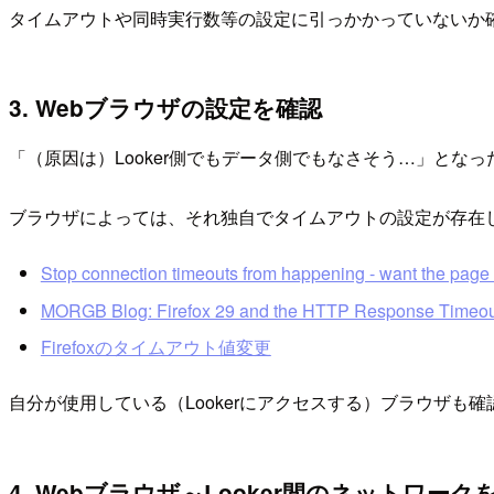
タイムアウトや同時実行数等の設定に引っかかっていないか確
3. Webブラウザの設定を確認
「（原因は）Looker側でもデータ側でもなさそう…」となっ
ブラウザによっては、それ独自でタイムアウトの設定が存在しま
Stop connection timeouts from happening - want the page t
MORGB Blog: Firefox 29 and the HTTP Response Timeou
Firefoxのタイムアウト値変更
自分が使用している（Lookerにアクセスする）ブラウザも
4. Webブラウザ～Looker間のネットワーク