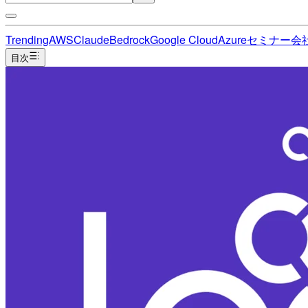
Trending
AWS
Claude
Bedrock
Google Cloud
Azure
セミナー
会
目次