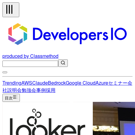
produced by Classmethod
Trending
AWS
Claude
Bedrock
Google Cloud
Azure
セミナー
会
社説明会
勉強会
事例
採用
目次