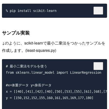
サンプル実装
↓のように、scikit-learnで最小二乗法をつかったサンプルを
作成します。(least-squares.py)
# 最小二乗法モデルを使う

from sklearn.linear_model import LinearRegression

#x=体重データ y=身長データ

x = [[40],[41],[42],[40],[50],[53],[55],[61],[68],[78
y = [150,152,152,155,160,161,165,169,177,180]
