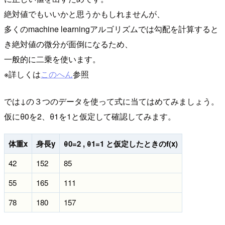
絶対値でもいいかと思うかもしれませんが、
多くのmachine learningアルゴリズムでは勾配を計算すると
き絶対値の微分が面倒になるため、
一般的に二乗を使います。
※詳しくは
このへん
参照
では↓の３つのデータを使って式に当てはめてみましょう。
仮にθ0を2、θ1を1と仮定して確認してみます。
体重x
身長y
θ0=2 , θ1=1 と仮定したときのf(x)
42
152
85
55
165
111
78
180
157