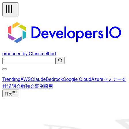
produced by Classmethod
Trending
AWS
Claude
Bedrock
Google Cloud
Azure
セミナー
会
社説明会
勉強会
事例
採用
目次