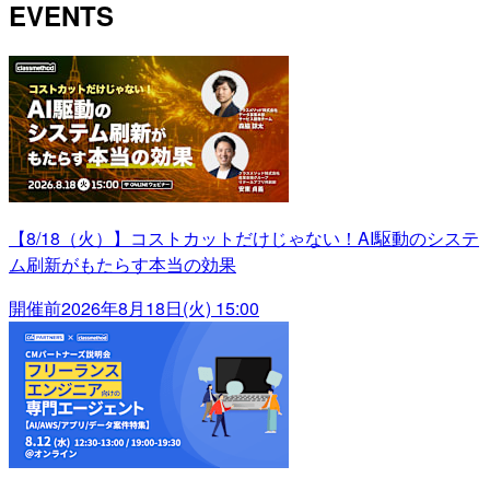
EVENTS
【8/18（火）】コストカットだけじゃない！AI駆動のシステ
ム刷新がもたらす本当の効果
開催前
2026年8月18日(火) 15:00