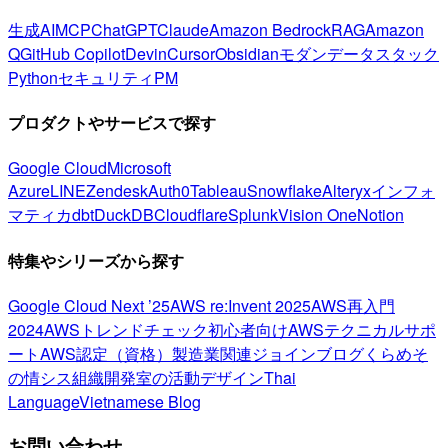
生成AI
MCP
ChatGPT
Claude
Amazon Bedrock
RAG
Amazon
Q
GitHub Copilot
Devin
Cursor
Obsidian
モダンデータスタック
Python
セキュリティ
PM
プロダクトやサービスで探す
Google Cloud
Microsoft
Azure
LINE
Zendesk
Auth0
Tableau
Snowflake
Alteryx
インフォ
マティカ
dbt
DuckDB
Cloudflare
Splunk
Vision One
Notion
特集やシリーズから探す
Google Cloud Next ’25
AWS re:Invent 2025
AWS再入門
2024
AWSトレンドチェック
初心者向け
AWSテクニカルサポ
ート
AWS認定（資格）
製造業関連
ジョインブログ
くらめそ
の情シス
組織開発室の活動
デザイン
Thai
Language
Vietnamese Blog
お問い合わせ