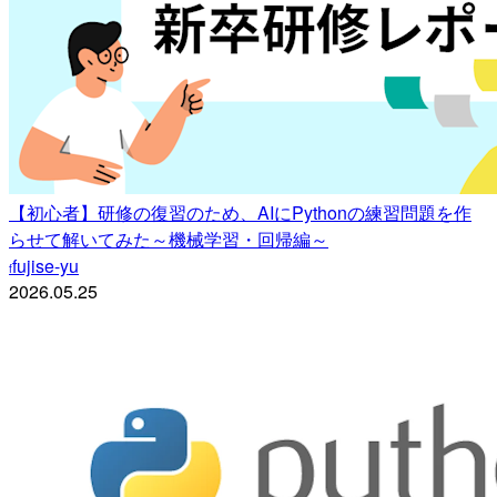
【初心者】研修の復習のため、AIにPythonの練習問題を作
らせて解いてみた～機械学習・回帰編～
fujise-yu
f
2026.05.25