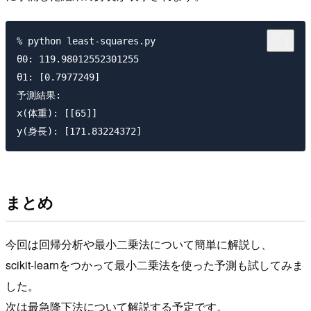
% python least-squares.py

θ0: 119.98012552301255

θ1: [0.7977249]

予測結果:

x(体重): [[65]]

まとめ
今回は回帰分析や最小二乗法について簡単に解説し、
scikit-learnをつかって最小二乗法を使った予測も試してみま
した。
次は最急降下法について解説する予定です。