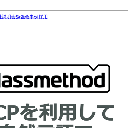
社説明会
勉強会
事例
採用