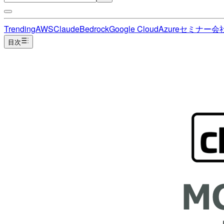
Trending
AWS
Claude
Bedrock
Google Cloud
Azure
セミナー
会
目次