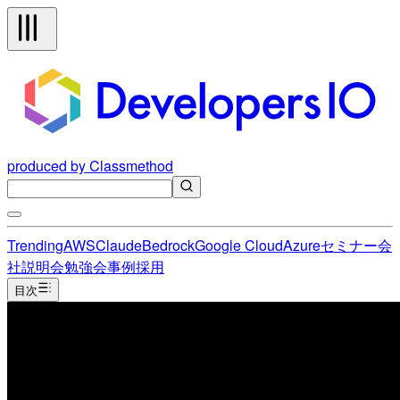
produced by Classmethod
Trending
AWS
Claude
Bedrock
Google Cloud
Azure
セミナー
会
社説明会
勉強会
事例
採用
目次