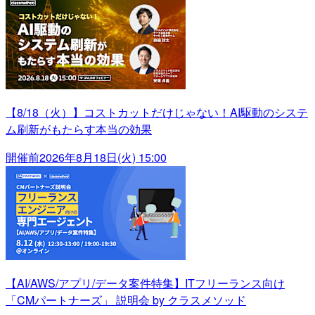
【8/18（火）】コストカットだけじゃない！AI駆動のシステ
ム刷新がもたらす本当の効果
開催前
2026年8月18日(火) 15:00
【AI/AWS/アプリ/データ案件特集】ITフリーランス向け
「CMパートナーズ」 説明会 by クラスメソッド