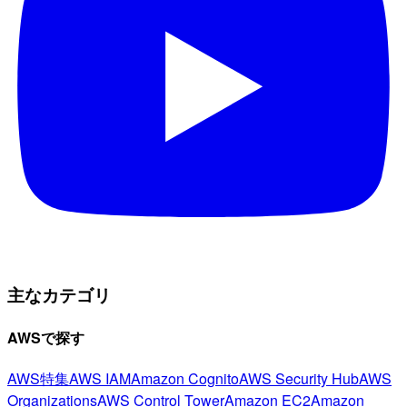
主なカテゴリ
AWSで探す
AWS特集
AWS IAM
Amazon Cognito
AWS Security Hub
AWS
Organizations
AWS Control Tower
Amazon EC2
Amazon