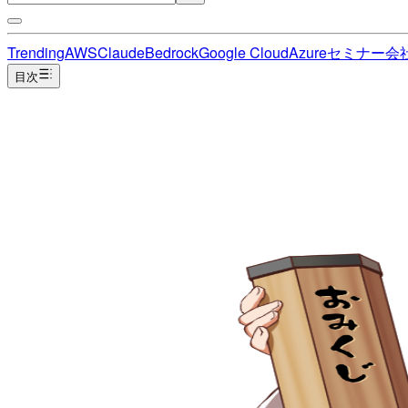
Trending
AWS
Claude
Bedrock
Google Cloud
Azure
セミナー
会
目次