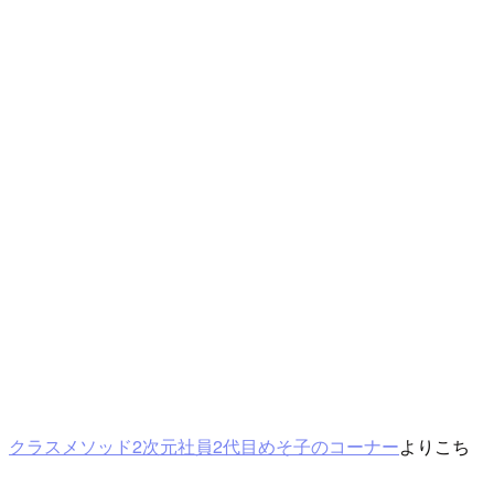
。
クラスメソッド2次元社員2代目めそ子のコーナー
よりこち