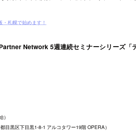
阪・札幌で始めます！
n &AWS Partner Network 5週連続セミナーシ
開始）
黒区下目黒1-8-1 アルコタワー19階 OPERA）