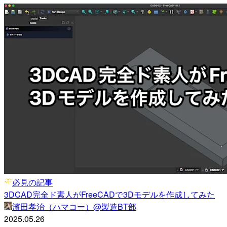
必見の記事
3DCAD完全ド素人がFreeCADで3Dモデルを作成してみた
濱田孝治（ハマコー）@製造BT部
2025.05.26