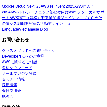
Google Cloud Next ’25
AWS re:Invent 2025
AWS再入門
2024
AWSトレンドチェック
初心者向け
AWSテクニカルサポ
ート
AWS認定（資格）
製造業関連
ジョインブログ
くらめそ
の情シス
組織開発室の活動
デザイン
Thai
Language
Vietnamese Blog
お問い合わせ
クラスメソッドへの問い合わせ
DevelopersIOへのご意見
AWSに関するご相談
資料ダウンロード
メールマガジン登録
セミナー情報
採用情報
会社説明会
勉強会
運営会社