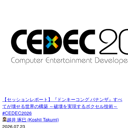
【セッションレポート】『ドンキーコング バナンザ』すべ
てが壊せる世界の構築 ～破壊を実現するボクセル技術～
#CEDEC2026
越井 琢巳 (Koshii Takumi)
2026.07.23