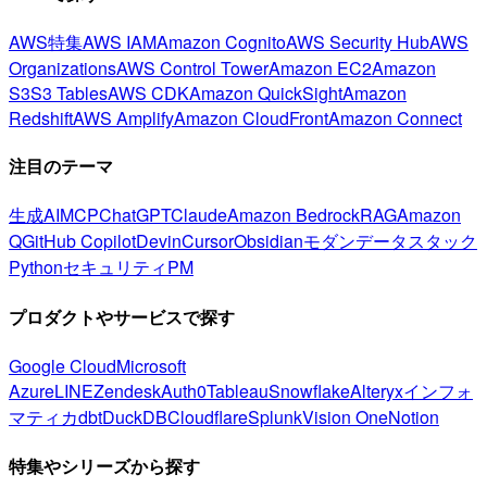
AWS特集
AWS IAM
Amazon Cognito
AWS Security Hub
AWS
Organizations
AWS Control Tower
Amazon EC2
Amazon
S3
S3 Tables
AWS CDK
Amazon QuickSight
Amazon
Redshift
AWS Amplify
Amazon CloudFront
Amazon Connect
注目のテーマ
生成AI
MCP
ChatGPT
Claude
Amazon Bedrock
RAG
Amazon
Q
GitHub Copilot
Devin
Cursor
Obsidian
モダンデータスタック
Python
セキュリティ
PM
プロダクトやサービスで探す
Google Cloud
Microsoft
Azure
LINE
Zendesk
Auth0
Tableau
Snowflake
Alteryx
インフォ
マティカ
dbt
DuckDB
Cloudflare
Splunk
Vision One
Notion
特集やシリーズから探す