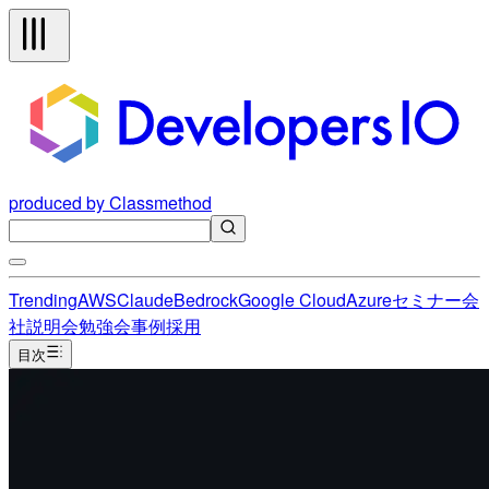
produced by Classmethod
Trending
AWS
Claude
Bedrock
Google Cloud
Azure
セミナー
会
社説明会
勉強会
事例
採用
目次