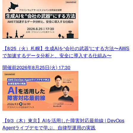
【8/25（火）札幌】生成AIを“会社の武器”にする方法〜AWS
で加速するデータ分析と、安全に導入する仕組み〜
開催前
2026年8月25日(火) 17:30
【9/3（木）東京】AIを活用した障害対応最前線 | DevOps
Agentライブデモで学ぶ、自律型運用の実践