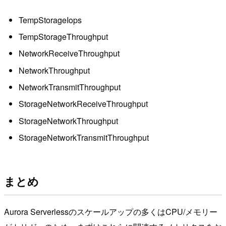
TempStorageIops
TempStorageThroughput
NetworkReceiveThroughput
NetworkThroughput
NetworkTransmitThroughput
StorageNetworkReceiveThroughput
StorageNetworkThroughput
StorageNetworkTransmitThroughput
まとめ
Aurora Serverlessのスケールアップの多くはCPU/メモリー