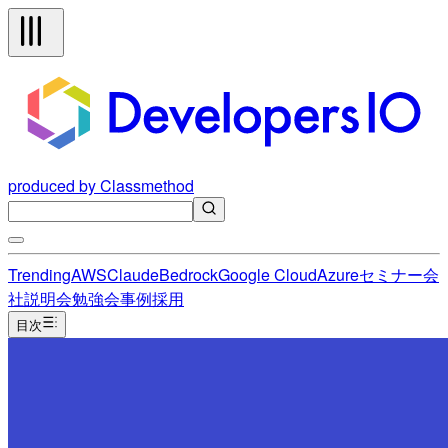
produced by Classmethod
Trending
AWS
Claude
Bedrock
Google Cloud
Azure
セミナー
会
社説明会
勉強会
事例
採用
目次