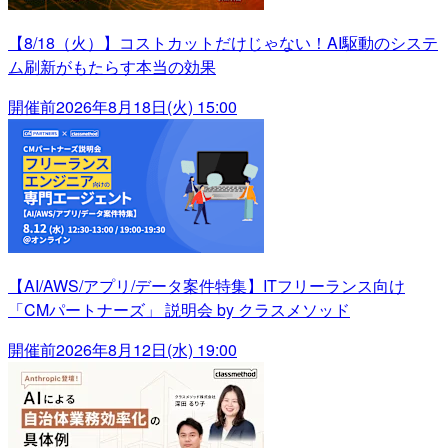
【8/18（火）】コストカットだけじゃない！AI駆動のシステ
ム刷新がもたらす本当の効果
開催前
2026年8月18日(火) 15:00
【AI/AWS/アプリ/データ案件特集】ITフリーランス向け
「CMパートナーズ」 説明会 by クラスメソッド
開催前
2026年8月12日(水) 19:00