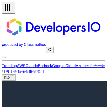
produced by Classmethod
Trending
AWS
Claude
Bedrock
Google Cloud
Azure
セミナー
会
社説明会
勉強会
事例
採用
目次