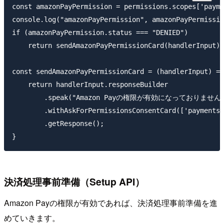
const amazonPayPermission = permissions.scopes['payme
console.log("amazonPayPermission", amazonPayPermissio
if (amazonPayPermission.status === "DENIED")

    return sendAmazonPayPermissionCard(handlerInput);

const sendAmazonPayPermissionCard = (handlerInput) =>
    return handlerInput.responseBuilder

        .speak("Amazon Payの権限が有効になっており
        .withAskForPermissionsConsentCard(['payments:
        .getResponse();

決済処理事前準備（Setup API）
Amazon Payの権限が有効であれば、決済処理事前準備を進
めていきます。