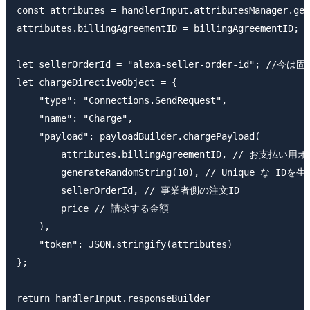
const attributes = handlerInput.attributesManager.get
attributes.billingAgreementID = billingAgreementID;

let sellerOrderId = "alexa-seller-order-id"; //今は固定
let chargeDirectiveObject = {

    "type": "Connections.SendRequest",

    "name": "Charge",

    "payload": payloadBuilder.chargePayload(

        attributes.billingAgreementID, // お支払い用オ
        generateRandomString(10), // Unique な IDを
        sellerOrderId, // 事業者側の注文ID

        price // 請求する金額

    ),

    "token": JSON.stringify(attributes)

};

return handlerInput.responseBuilder
