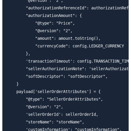
        "@version": "2",

        "authorizationReferenceId": authorizationRefe
        "authorizationAmount": {

            "@type": "Price",

            "@version": "2",

            "amount": amount.toString(),

            "currencyCode": config.LEDGER_CURRENCY

        },

        'transactionTimeout': config.TRANSACTION_TIME
        "sellerAuthorizationNote": 'sellerAuthorizati
        "softDescriptor": "softDescriptor",

    }

    payload['sellerOrderAttributes'] = {

        "@type": "SellerOrderAttributes",

        "@version": "2",

        'sellerOrderId': sellerOrderId,

        "storeName": "storeName",

        'customInformation': "customInformation",
