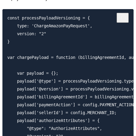
const processPayloadVersioning = {

    type: 'ChargeAmazonPayRequest',

    version: "2"

}

var chargePayload = function (billingAgreementId, aut
    var payload = {};

    payload['@type'] = processPayloadVersioning.type;

    payload['@version'] = processPayloadVersioning.ve
    payload['billingAgreementId'] = billingAgreementI
    payload['paymentAction'] = config.PAYMENT_ACTION;
    payload['sellerId'] = config.MERCHANT_ID;

    payload['authorizeAttributes'] = {

        "@type": "AuthorizeAttributes",
