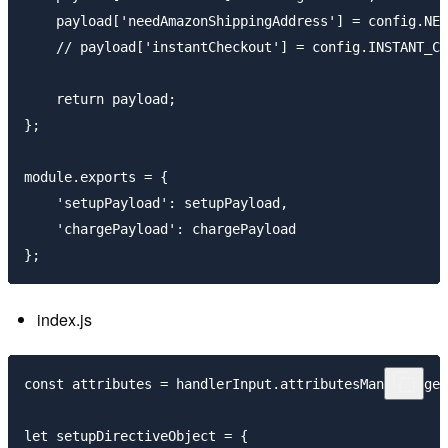
    payload['needAmazonShippingAddress'] = config.NEE
    // payload['instantCheckout'] = config.INSTANT_CH
    return payload;

};

module.exports = {

    'setupPayload': setupPayload,

    'chargePayload': chargePayload

index.js
const attributes = handlerInput.attributesManager.get
let setupDirectiveObject = {
