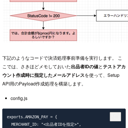
下記のようなコードで決済処理事前準備を実行します。 こ
こでは、さきほどメモしておいた
出品者IDの値
と
テストアカ
ウント作成時に指定したメールアドレス
を使って、Setup
API用のPayload作成処理を構築します。
config.js
exports.AMAZON_PAY = {

  MERCHANT_ID: "<出品者IDを指定>",
