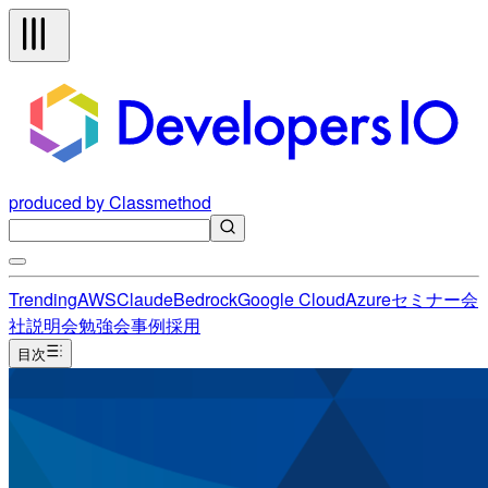
produced by Classmethod
Trending
AWS
Claude
Bedrock
Google Cloud
Azure
セミナー
会
社説明会
勉強会
事例
採用
目次