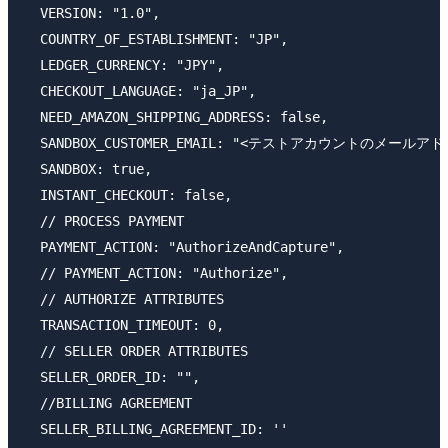
  VERSION: "1.0",

  COUNTRY_OF_ESTABLISHMENT: "JP",

  LEDGER_CURRENCY: "JPY",

  CHECKOUT_LANGUAGE: "ja_JP",

  NEED_AMAZON_SHIPPING_ADDRESS: false,

  SANDBOX_CUSTOMER_EMAIL: "<テストアカウントのメールアド
  SANDBOX: true,

  INSTANT_CHECKOUT: false,

  // PROCESS PAYMENT

  PAYMENT_ACTION: "AuthorizeAndCapture",

  // PAYMENT_ACTION: "Authorize",

  // AUTHORIZE ATTRIBUTES

  TRANSACTION_TIMEOUT: 0,

  // SELLER ORDER ATTRIBUTES

  SELLER_ORDER_ID: "",

  //BILLING AGREEMENT

  SELLER_BILLING_AGREEMENT_ID: ''
