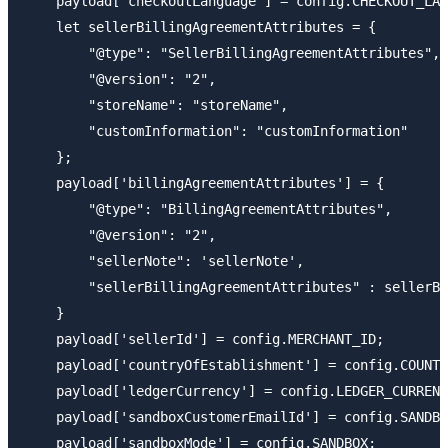
    payload['checkoutLanguage'] = config.CHECKOUT_LAN
    let sellerBillingAgreementAttributes = {

        "@type": "SellerBillingAgreementAttributes",

        "@version": "2",

        "storeName": "storeName",

        "customInformation": "customInformation"

    };

    payload['billingAgreementAttributes'] = {

        "@type": "BillingAgreementAttributes",

        "@version": "2",

        "sellerNote": 'sellerNote',

        "sellerBillingAgreementAttributes" : sellerBi
    }

    payload['sellerId'] = config.MERCHANT_ID;

    payload['countryOfEstablishment'] = config.COUNTR
    payload['ledgerCurrency'] = config.LEDGER_CURRENC
    payload['sandboxCustomerEmailId'] = config.SANDBO
    payload['sandboxMode'] = config.SANDBOX;
