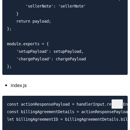
        'sellerNote': 'sellerNote'

    }

    return payload;

};

module.exports = {

    'setupPayload': setupPayload,

    'chargePayload': chargePayload

index.js
const actionResponsePayload = handlerInput.requestEnv
const billingAgreementDetails = actionResponsePayload
let billingAgreementID = billingAgreementDetails.bill