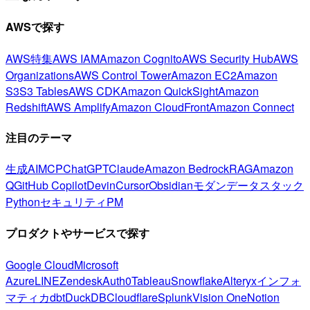
AWSで探す
AWS特集
AWS IAM
Amazon Cognito
AWS Security Hub
AWS
Organizations
AWS Control Tower
Amazon EC2
Amazon
S3
S3 Tables
AWS CDK
Amazon QuickSight
Amazon
Redshift
AWS Amplify
Amazon CloudFront
Amazon Connect
注目のテーマ
生成AI
MCP
ChatGPT
Claude
Amazon Bedrock
RAG
Amazon
Q
GitHub Copilot
Devin
Cursor
Obsidian
モダンデータスタック
Python
セキュリティ
PM
プロダクトやサービスで探す
Google Cloud
Microsoft
Azure
LINE
Zendesk
Auth0
Tableau
Snowflake
Alteryx
インフォ
マティカ
dbt
DuckDB
Cloudflare
Splunk
Vision One
Notion