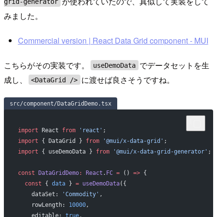
が使われていたので、真似して実装をして
grid-generator
みました。
Commercial version | React Data Grid component - MUI
こちらがその実装です。
でデータセットを生
useDemoData
成し、
に渡せば良さそうですね。
<DataGrid />
src/component/DataGridDemo.tsx
import
 React 
from
 'react'
;
import
 { DataGrid } 
from
 '@mui/x-data-grid'
;
import
 { useDemoData } 
from
 '@mui/x-data-grid-generator'
;
const
 DataGridDemo
:
 React
.
FC
 =
 () 
=>
 {
  const
 { 
data
 } 
=
 useDemoData
({
    dataSet: 
'Commodity'
,
    rowLength: 
10000
,
    editable: 
true
,