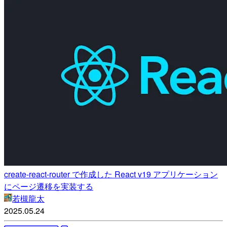
create-react-router で作成した React v19 アプリケーション
にページ遷移を実装する
若槻龍太
2025.05.24