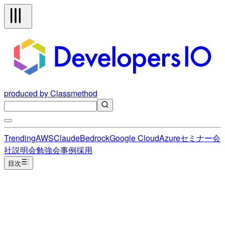
produced by Classmethod
Trending
AWS
Claude
Bedrock
Google Cloud
Azure
セミナー
会
社説明会
勉強会
事例
採用
目次