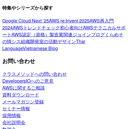
特集やシリーズから探す
Google Cloud Next ’25
AWS re:Invent 2025
AWS再入門
2024
AWSトレンドチェック
初心者向け
AWSテクニカルサポ
ート
AWS認定（資格）
製造業関連
ジョインブログ
くらめそ
の情シス
組織開発室の活動
デザイン
Thai
Language
Vietnamese Blog
お問い合わせ
クラスメソッドへの問い合わせ
DevelopersIOへのご意見
AWSに関するご相談
資料ダウンロード
メールマガジン登録
セミナー情報
採用情報
会社説明会