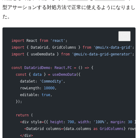
型アサーションする対処方法で正常に使えるようになりまし
た。
import
 React 
from
 'react'
;
import
 { DataGrid, GridColumns } 
from
 '@mui/x-data-grid'
;
import
 { useDemoData } 
from
 '@mui/x-data-grid-generator'
;
const
 DataGridDemo
:
 React
.
FC
 =
 () 
=>
 {
  const
 { 
data
 } 
=
 useDemoData
({
    dataSet: 
'Commodity'
,
    rowLength: 
10000
,
    editable: 
true
,
  });
  return
 (
    <
div style
=
{{ 
height
: 
700
, 
width
: 
'100%'
, 
margin
: 
30
 }
      <
DataGrid columns
=
{data.columns 
as
 GridColumns
} rows
    </
div
>