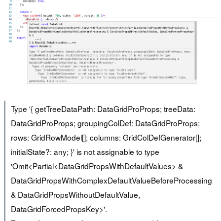
Type '{ getTreeDataPath: DataGridProProps; treeData:
DataGridProProps; groupingColDef: DataGridProProps;
rows: GridRowModel[]; columns: GridColDefGenerator[];
initialState?: any; }' is not assignable to type
'Omit<Partial<DataGridPropsWithDefaultValues> &
DataGridPropsWithComplexDefaultValueBeforeProcessing
& DataGridPropsWithoutDefaultValue,
DataGridForcedPropsKey>'.