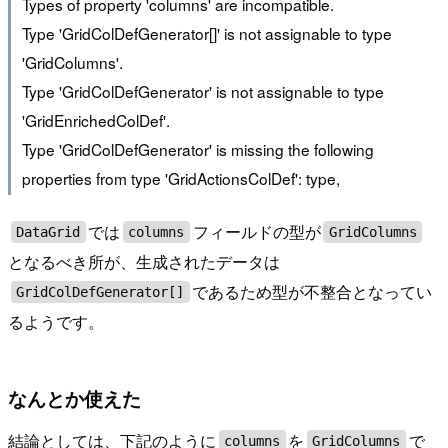
Types of property 'columns' are incompatible.
Type 'GridColDefGenerator[]' is not assignable to type
'GridColumns'.
Type 'GridColDefGenerator' is not assignable to type
'GridEnrichedColDef'.
Type 'GridColDefGenerator' is missing the following
properties from type 'GridActionsColDef': type,
では
フィールドの型が
DataGrid
columns
GridColumns
となるべき所が、生成されたデータは
であるため型が不整合となってい
GridColDefGenerator[]
るようです。
なんとか使えた
結論としては、下記のように
を
で
columns
GridColumns