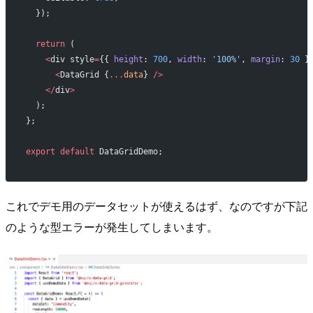
  });
  return
 (
    <
div style
=
{{ 
height
: 
700
, 
width
: 
'100%'
, 
margin
: 
30
 }
      <
DataGrid {
...
data
} 
/>
    </
div
>
  );
};
export
 default
 DataGridDemo;
これでデモ用のデータセットが使えるはず、なのですが下記
のような型エラーが発生してしまいます。