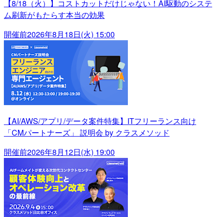
【8/18（火）】コストカットだけじゃない！AI駆動のシステ
ム刷新がもたらす本当の効果
開催前
2026年8月18日(火) 15:00
【AI/AWS/アプリ/データ案件特集】ITフリーランス向け
「CMパートナーズ」 説明会 by クラスメソッド
開催前
2026年8月12日(水) 19:00