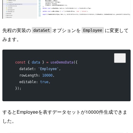
先程の実装の
オプションを
に変更して
dataSet
Employee
みます。
  const
 { 
data
 } 
=
 useDemoData
({
    dataSet: 
'Employee'
,
    rowLength: 
10000
,
    editable: 
true
,
  });
するとEmployeeを表すデータセットが10000件生成できま
した。