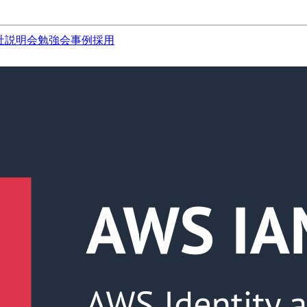
社説明会
勉強会
事例
採用