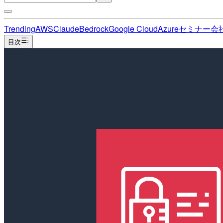
Trending
AWS
Claude
Bedrock
Google Cloud
Azure
セミナー
会
目次