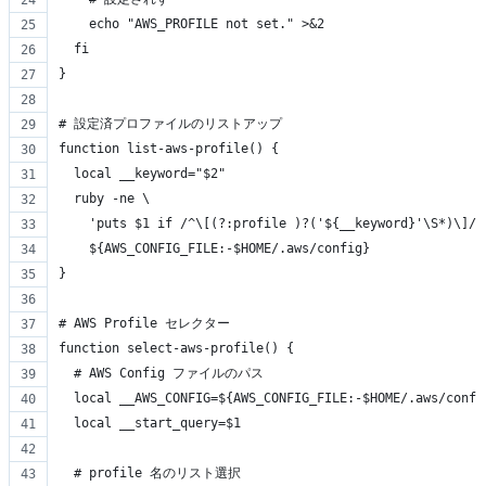
    echo "AWS_PROFILE not set." >&2
  fi
}
# 設定済プロファイルのリストアップ
function list-aws-profile() {
  local __keyword="$2"
  ruby -ne \
    'puts $1 if /^\[(?:profile )?('${__keyword}'\S*)\]/'
    ${AWS_CONFIG_FILE:-$HOME/.aws/config}
}
# AWS Profile セレクター
function select-aws-profile() {
  # AWS Config ファイルのパス
  local __AWS_CONFIG=${AWS_CONFIG_FILE:-$HOME/.aws/confi
  local __start_query=$1
  # profile 名のリスト選択