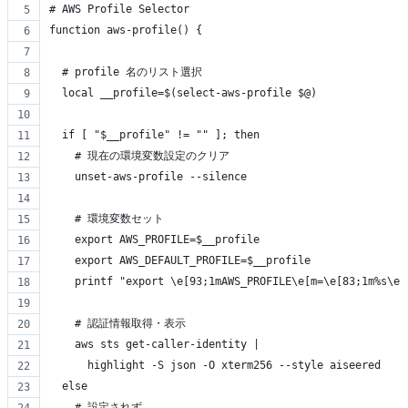
# AWS Profile Selector
function aws-profile() {
  # profile 名のリスト選択
  local __profile=$(select-aws-profile $@)
  if [ "$__profile" != "" ]; then
    # 現在の環境変数設定のクリア
    unset-aws-profile --silence
    # 環境変数セット
    export AWS_PROFILE=$__profile
    export AWS_DEFAULT_PROFILE=$__profile
    printf "export \e[93;1mAWS_PROFILE\e[m=\e[83;1m%s\e[
    # 認証情報取得・表示
    aws sts get-caller-identity |
      highlight -S json -O xterm256 --style aiseered
  else
    # 設定されず