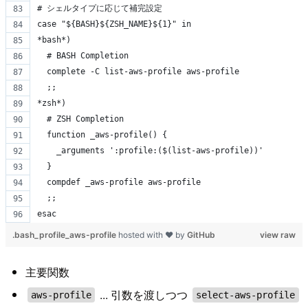
# シェルタイプに応じて補完設定
case "${BASH}${ZSH_NAME}${1}" in
*bash*)
  # BASH Completion
  complete -C list-aws-profile aws-profile
  ;;
*zsh*)
  # ZSH Completion
  function _aws-profile() {
    _arguments ':profile:($(list-aws-profile))'
  }
  compdef _aws-profile aws-profile
  ;;
esac
.bash_profile_aws-profile
hosted with ❤ by
GitHub
view raw
主要関数
... 引数を渡しつつ
aws-profile
select-aws-profile