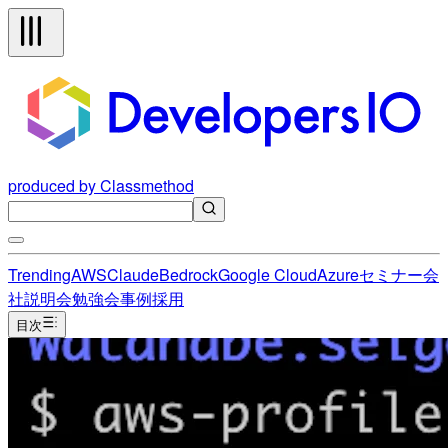
produced by Classmethod
Trending
AWS
Claude
Bedrock
Google Cloud
Azure
セミナー
会
社説明会
勉強会
事例
採用
目次