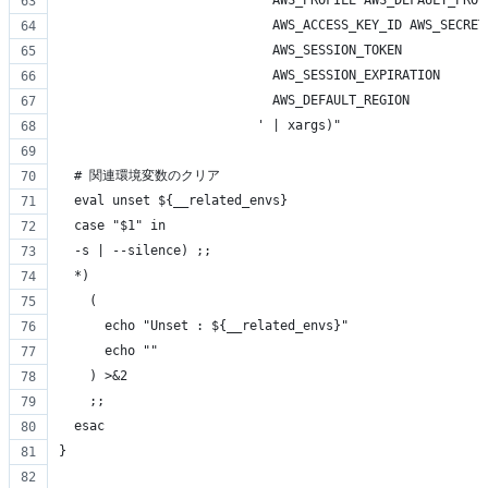
                            AWS_PROFILE AWS_DEFAULT_PROF
                            AWS_ACCESS_KEY_ID AWS_SECRET
                            AWS_SESSION_TOKEN
                            AWS_SESSION_EXPIRATION
                            AWS_DEFAULT_REGION
                          ' | xargs)"
  # 関連環境変数のクリア
  eval unset ${__related_envs}
  case "$1" in
  -s | --silence) ;;
  *)
    (
      echo "Unset : ${__related_envs}"
      echo ""
    ) >&2
    ;;
  esac
}