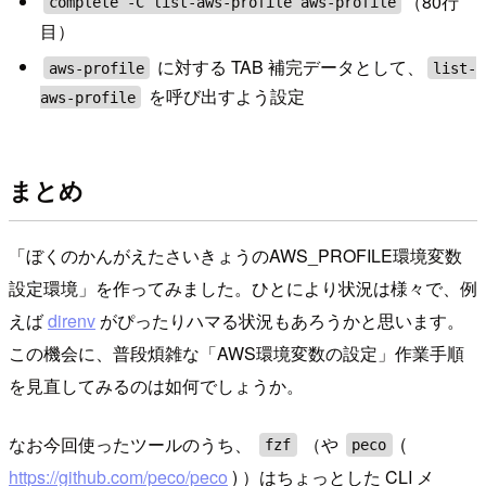
（80行
complete -C list-aws-profile aws-profile
目）
に対する TAB 補完データとして、
aws-profile
list-
を呼び出すよう設定
aws-profile
まとめ
「ぼくのかんがえたさいきょうのAWS_PROFILE環境変数
設定環境」を作ってみました。ひとにより状況は様々で、例
えば
direnv
がぴったりハマる状況もあろうかと思います。
この機会に、普段煩雑な「AWS環境変数の設定」作業手順
を見直してみるのは如何でしょうか。
なお今回使ったツールのうち、
（や
(
fzf
peco
https://github.com/peco/peco
) ）はちょっとした CLI メ