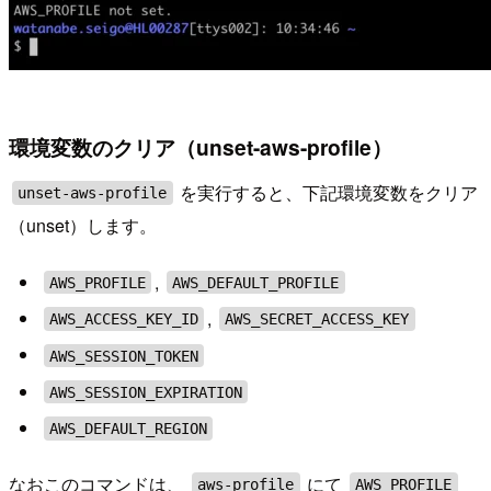
環境変数のクリア（unset-aws-profile）
を実行すると、下記環境変数をクリア
unset-aws-profile
（unset）します。
,
AWS_PROFILE
AWS_DEFAULT_PROFILE
,
AWS_ACCESS_KEY_ID
AWS_SECRET_ACCESS_KEY
AWS_SESSION_TOKEN
AWS_SESSION_EXPIRATION
AWS_DEFAULT_REGION
なおこのコマンドは、
にて
aws-profile
AWS_PROFILE