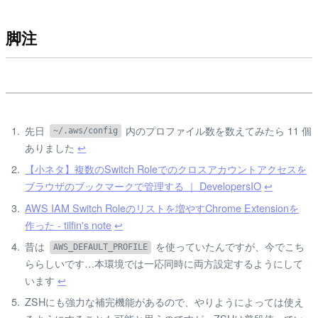
脚注
先日
内のプロファイル数を数えてみたら 11 個
~/.aws/config
ありました
↩
【小ネタ】複数のSwitch Roleでのクロスアカウントアクセスを
ブラウザのブックマークで管理する ｜ DevelopersIO
↩
AWS IAM Switch Roleのリストを増やすChrome Extensionを
作った - tilfin's note
↩
昔は
を使っていたんですが、今でこち
AWS_DEFAULT_PROFILE
ららしいです…本環境では一応同時に両方設定するようにして
います
↩
ZSHにも強力な補完機能があるので、やりようによっては使え