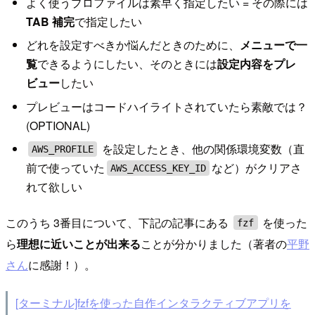
よく使うプロファイルは素早く指定したい = その際には
TAB 補完
で指定したい
どれを設定すべきか悩んだときのために、
メニューで一
覧
できるようにしたい、そのときには
設定内容をプレ
ビュー
したい
プレビューはコードハイライトされていたら素敵では？
(OPTIONAL)
を設定したとき、他の関係環境変数（直
AWS_PROFILE
前で使っていた
など）がクリアさ
AWS_ACCESS_KEY_ID
れて欲しい
このうち 3番目について、下記の記事にある
を使った
fzf
ら
理想に近いことが出来る
ことが分かりました（著者の
平野
さん
に感謝！）。
[ターミナル]fzfを使った自作インタラクティブアプリを