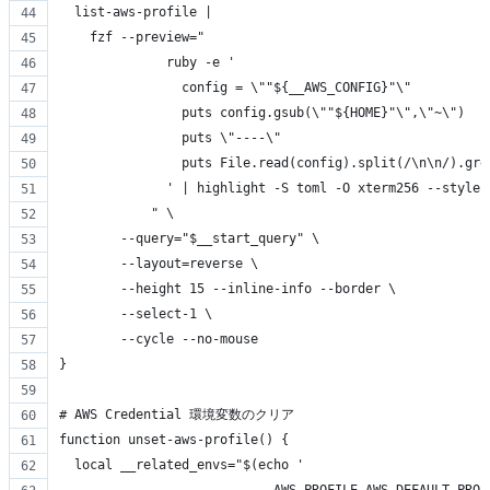
  list-aws-profile |
    fzf --preview="
              ruby -e '
                config = \""${__AWS_CONFIG}"\"
                puts config.gsub(\""${HOME}"\",\"~\")
                puts \"----\"
                puts File.read(config).split(/\n\n/).gre
              ' | highlight -S toml -O xterm256 --style 
            " \
        --query="$__start_query" \
        --layout=reverse \
        --height 15 --inline-info --border \
        --select-1 \
        --cycle --no-mouse
}
# AWS Credential 環境変数のクリア
function unset-aws-profile() {
  local __related_envs="$(echo '