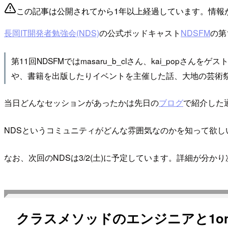
この記事は公開されてから1年以上経過しています。情報
長岡IT開発者勉強会(NDS)
の公式ポッドキャスト
NDSFM
の第
第11回NDSFMではmasaru_b_clさん、kai_popさ
や、書籍を出版したりイベントを主催した話、大地の芸術
当日どんなセッションがあったかは先日の
ブログ
で紹介した
NDSというコミュニティがどんな雰囲気なのかを知って欲
なお、次回のNDSは3/2(土)に予定しています。詳細が分
クラスメソッドのエンジニアと1o