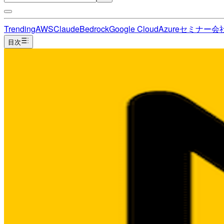
Trending
AWS
Claude
Bedrock
Google Cloud
Azure
セミナー
会
目次