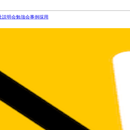
社説明会
勉強会
事例
採用