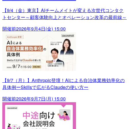
【9/4（金）東京】AIチームメイトが変える次世代コンタク
トセンター～顧客体験向上とオペレーション改革の最前線～
開催前
2026年9月4日(金) 15:00
【9/7（月）】Anthropic登壇！AIによる自治体業務効率化の
具体例ーSkillsで広がるClaudeの使い方ー
開催前
2026年9月7日(月) 15:00