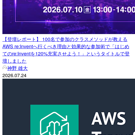
【登壇レポート】 100名で参加のクラスメソッドが教える
AWS re:Inventへ行くべき理由と効果的な参加術で「はじめ
てのre:Inventを120%充実させよう！」というタイトルで登
壇しました
神野 雄大
2026.07.24