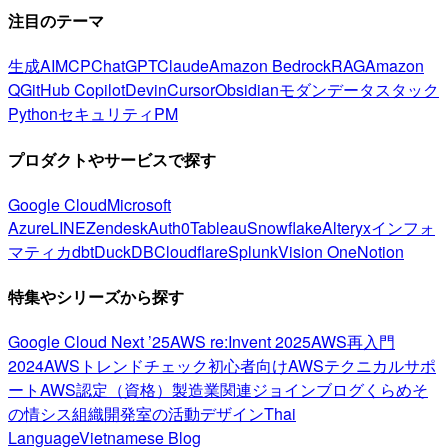
注目のテーマ
生成AI
MCP
ChatGPT
Claude
Amazon Bedrock
RAG
Amazon
Q
GitHub Copilot
Devin
Cursor
Obsidian
モダンデータスタック
Python
セキュリティ
PM
プロダクトやサービスで探す
Google Cloud
Microsoft
Azure
LINE
Zendesk
Auth0
Tableau
Snowflake
Alteryx
インフォ
マティカ
dbt
DuckDB
Cloudflare
Splunk
Vision One
Notion
特集やシリーズから探す
Google Cloud Next ’25
AWS re:Invent 2025
AWS再入門
2024
AWSトレンドチェック
初心者向け
AWSテクニカルサポ
ート
AWS認定（資格）
製造業関連
ジョインブログ
くらめそ
の情シス
組織開発室の活動
デザイン
Thai
Language
Vietnamese Blog