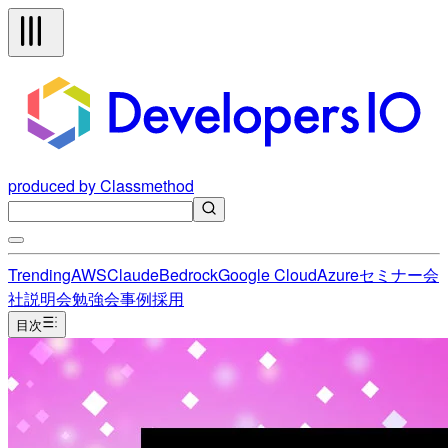
produced by Classmethod
Trending
AWS
Claude
Bedrock
Google Cloud
Azure
セミナー
会
社説明会
勉強会
事例
採用
目次