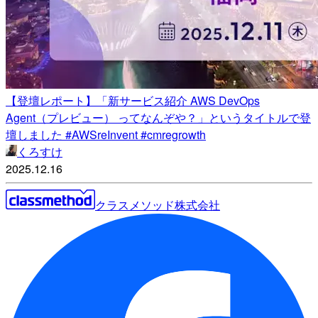
【登壇レポート】「新サービス紹介 AWS DevOps
Agent（プレビュー） ってなんぞや？」というタイトルで登
壇しました #AWSreInvent #cmregrowth
くろすけ
2025.12.16
クラスメソッド株式会社