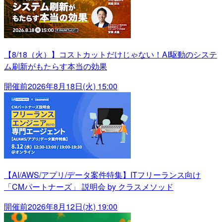
【8/18（火）】コストカットだけじゃない！AI駆動のシステ
ム刷新がもたらす本当の効果
開催前
2026年8月18日(火) 15:00
【AI/AWS/アプリ/データ案件特集】ITフリーランス向け
「CMパートナーズ」 説明会 by クラスメソッド
開催前
2026年8月12日(水) 19:00