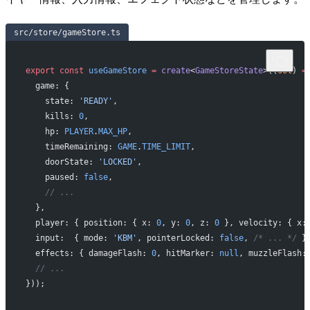
src/store/gameStore.ts
export
 const
 useGameStore
 =
 create
<
GameStoreState
>((
set
) 
=
  game: {
    state: 
'READY'
,
    kills: 
0
,
    hp: 
PLAYER
.
MAX_HP
,
    timeRemaining: 
GAME
.
TIME_LIMIT
,
    doorState: 
'LOCKED'
,
    paused: 
false
,
    // ...
  },
  player: { position: { x: 
0
, y: 
0
, z: 
0
 }, velocity: { x:
  input:  { mode: 
'KBM'
, pointerLocked: 
false
, 
/* ... */
 }
  effects: { damageFlash: 
0
, hitMarker: 
null
, muzzleFlash:
  // ...
}));