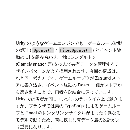
!
Unity のようなゲームエンジンでも、ゲームループ駆動
の処理 (
/
) とイベント駆
Update()
FixedUpdate()
動の UI を組み合わせ、間にシングルトン
(GameManager 等) を挟んで共有データを管理するデ
ザインパターンがよく採用されます。今回の構成はこ
れと同じ考え方です。ゲームループ側が Zustand スト
アに書き込み、イベント駆動の React UI 側がストアか
ら読み出すことで、両者を疎結合に保っています。
Unity では両者が同じエンジンのランタイム上で動きま
すが、ブラウザでは素の TypeScript によるゲームルー
プと React のレンダリングサイクルがまったく異なる
モデルで動くため、間に挟む共有データ層の設計がよ
り重要になります。