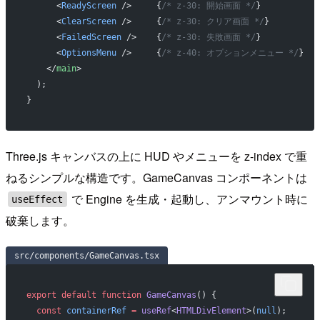
      <
ReadyScreen
 />     {
/* z-30: 開始画面 */
}
      <
ClearScreen
 />     {
/* z-30: クリア画面 */
}
      <
FailedScreen
 />    {
/* z-30: 失敗画面 */
}
      <
OptionsMenu
 />     {
/* z-40: オプションメニュー */
}
    </
main
>
  );
}
Three.js キャンバスの上に HUD やメニューを z-index で重
ねるシンプルな構造です。GameCanvas コンポーネントは
で Engine を生成・起動し、アンマウント時に
useEffect
破棄します。
src/components/GameCanvas.tsx
export
 default
 function
 GameCanvas
() {
  const
 containerRef
 =
 useRef
<
HTMLDivElement
>(
null
);