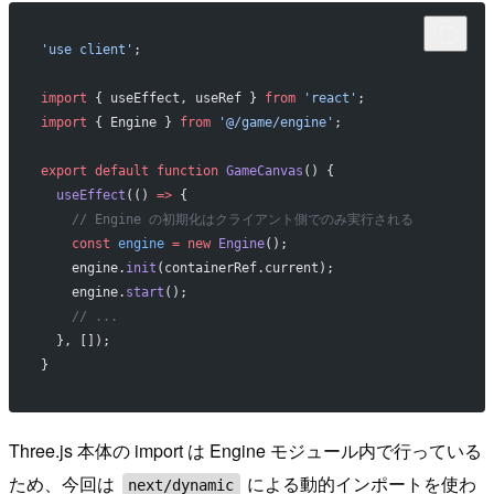
'use client'
;
import
 { useEffect, useRef } 
from
 'react'
;
import
 { Engine } 
from
 '@/game/engine'
;
export
 default
 function
 GameCanvas
() {
  useEffect
(() 
=>
 {
    // Engine の初期化はクライアント側でのみ実行される
    const
 engine
 =
 new
 Engine
();
    engine.
init
(containerRef.current);
    engine.
start
();
    // ...
  }, []);
}
Three.js 本体の import は Engine モジュール内で行っている
ため、今回は
による動的インポートを使わ
next/dynamic