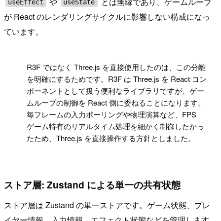
や
とは無縁であり、ゲームループ
useEffect
useState
が React のレンダリングサイクルに影響しない構成になっ
ています。
!
R3F ではなく Three.js を直接使用したのは、この分離
を明確にするためです。R3F は Three.js を React コン
ポーネントとして扱う便利なライブラリですが、ゲー
ムループの制御を React 側に委ねることになります。
毎フレームの入力ポーリングや物理演算など、FPS
ゲーム特有のリアルタイム処理を細かく制御したかっ
たため、Three.js を直接操作する方針としました。
ストア層: Zustand による単一の共有状態
ストア層は Zustand の単一ストアです。ゲーム状態、プレ
イヤー情報、入力情報、エフェクト状態などを管理します。