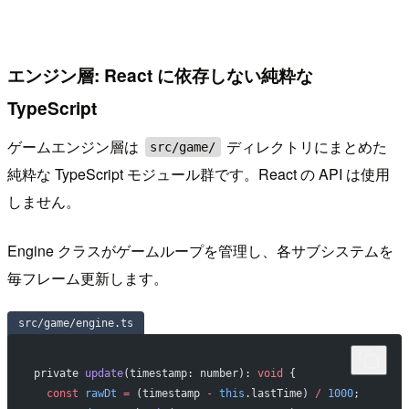
エンジン層: React に依存しない純粋な
TypeScript
ゲームエンジン層は
ディレクトリにまとめた
src/game/
純粋な TypeScript モジュール群です。React の API は使用
しません。
Engine クラスがゲームループを管理し、各サブシステムを
毎フレーム更新します。
src/game/engine.ts
private 
update
(timestamp: number): 
void
 {
  const
 rawDt
 =
 (timestamp 
-
 this
.lastTime) 
/
 1000
;