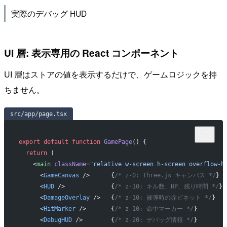
実際のデバッグ HUD
UI 層: 表示専用の React コンポーネント
UI 層はストアの値を表示するだけで、ゲームロジックを持
ちません。
src/app/page.tsx
export
 default
 function
 GamePage
() {
  return
 (
    <
main
 className
=
"relative w-screen h-screen overflow-h
      <
GameCanvas
 />      {
/* z-0: Three.js キャンバス */
}
      <
HUD
 />             {
/* z-10: キル数、HP、残り時間 */
}
      <
DamageOverlay
 />   {
/* z-10: 被弾時の赤ビネット */
}
      <
HitMarker
 />       {
/* z-10: 命中マーカー */
}
      <
DebugHUD
 />        {
/* z-20: デバッグ情報 */
}