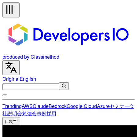
produced by Classmethod
Original
English
Trending
AWS
Claude
Bedrock
Google Cloud
Azure
セミナー
会
社説明会
勉強会
事例
採用
目次