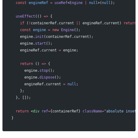
  const
 engineRef
 =
 useRef
<
Engine
 |
 null
>(
null
);
  useEffect
(() 
=>
 {
    if
 (
!
containerRef.current 
||
 engineRef.current) 
return
    const
 engine
 =
 new
 Engine
();
    engine.
init
(containerRef.current);
    engine.
start
();
    engineRef.current 
=
 engine;
    return
 () 
=>
 {
      engine.
stop
();
      engine.
dispose
();
      engineRef.current 
=
 null
;
    };
  }, []);
  return
 <
div
 ref
=
{containerRef} 
className
=
"absolute inset
}