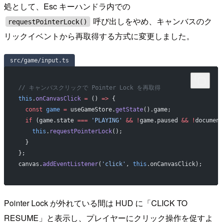
処として、Esc キーハンドラ内での
呼び出しをやめ、キャンバスのク
requestPointerLock()
リックイベントから再取得する方式に変更しました。
src/game/input.ts
// キャンバスクリックで Pointer Lock を再取得
this
.
onCanvasClick
 =
 () 
=>
 {
  const
 game
 =
 useGameStore.
getState
().game;
  if
 (game.state 
===
 'PLAYING'
 &&
 !
game.paused 
&&
 !
documen
    this
.
requestPointerLock
();
  }
};
canvas.
addEventListener
(
'click'
, 
this
.onCanvasClick);
Pointer Lock が外れている間は HUD に「CLICK TO
RESUME」と表示し、プレイヤーにクリック操作を促すよ