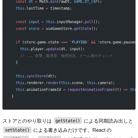
  const
 dt
 =
 Math.
min
(rawDt, 
GAME
.
DT_CAP
);
  this
.lastTime 
=
 timestamp;
  const
 input
 =
 this
.inputManager.
poll
();
  const
 store
 =
 useGameStore.
getState
();
  if
 (store.game.state 
===
 'PLAYING'
 &&
 !
store.game.paused
    this
.player.
update
(dt, input);
    // ... 射撃、敵更新、物理判定、ゲーム進行チェック
  }
  this
.
syncStore
(dt);
  this
.renderer.
render
(
this
.scene, 
this
.camera);
  this
.animationFrameId 
=
 requestAnimationFrame
((
t
) 
=>
 thi
}
ストアとのやり取りは
による同期読み出しと
getState()
による書き込みだけです。React の
setState()