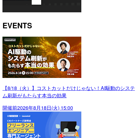
EVENTS
【8/18（火）】コストカットだけじゃない！AI駆動のシステ
ム刷新がもたらす本当の効果
開催前
2026年8月18日(火) 15:00