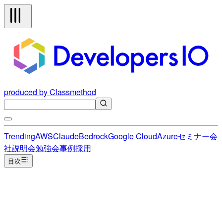
produced by Classmethod
Trending
AWS
Claude
Bedrock
Google Cloud
Azure
セミナー
会
社説明会
勉強会
事例
採用
目次