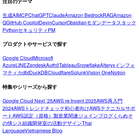
注目のテーマ
生成AI
MCP
ChatGPT
Claude
Amazon Bedrock
RAG
Amazon
Q
GitHub Copilot
Devin
Cursor
Obsidian
モダンデータスタック
Python
セキュリティ
PM
プロダクトやサービスで探す
Google Cloud
Microsoft
Azure
LINE
Zendesk
Auth0
Tableau
Snowflake
Alteryx
インフォ
マティカ
dbt
DuckDB
Cloudflare
Splunk
Vision One
Notion
特集やシリーズから探す
Google Cloud Next ’25
AWS re:Invent 2025
AWS再入門
2024
AWSトレンドチェック
初心者向け
AWSテクニカルサポ
ート
AWS認定（資格）
製造業関連
ジョインブログ
くらめそ
の情シス
組織開発室の活動
デザイン
Thai
Language
Vietnamese Blog