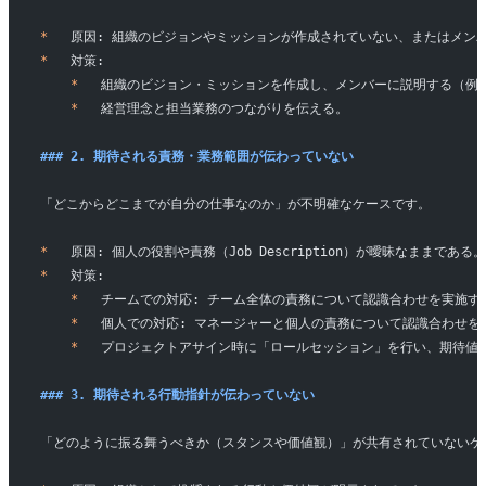
*
   原因: 組織のビジョンやミッションが作成されていない、またはメン
*
   対策:
    *
   組織のビジョン・ミッションを作成し、メンバーに説明する（例
    *
   経営理念と担当業務のつながりを伝える。
### 2. 期待される責務・業務範囲が伝わっていない
「どこからどこまでが自分の仕事なのか」が不明確なケースです。
*
   原因: 個人の役割や責務（Job Description）が曖昧なま
*
   対策:
    *
   チームでの対応: チーム全体の責務について認識合わせを実施す
    *
   個人での対応: マネージャーと個人の責務について認識合わせを行い、
    *
   プロジェクトアサイン時に「ロールセッション」を行い、期待値
### 3. 期待される行動指針が伝わっていない
「どのように振る舞うべきか（スタンスや価値観）」が共有されていないケ