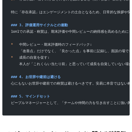
特に「存在承認」はエンゲージメントの土台となるため、日常的な挨拶やSla
### 3. 評価運用サイクルとの連動
1on1での承認・称賛は、期末評価や中間レビューの納得感を高めるために
*
   中間レビュー・期末評価時のフィードバック:
    「改善点」だけでなく、「良かった点」を事前に記録し、面談の場
*
   成長の自覚を促す:
    本人が「これくらい当たり前」と思っていて成長を自覚していない
### 4. お世辞や建前は避ける
心にもないお世辞や建前での称賛は避けるべきです。安易に本音ではない称
### 5. マインドセット
ピープルマネージャーとして、「チームや仲間の力を引き出すことに強い興