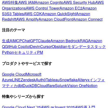
AWS特集
AWS IAM
Amazon Cognito
AWS Security Hub
AWS
Organizations
AWS Control Tower
Amazon EC2
Amazon
S3
S3 Tables
AWS CDK
Amazon QuickSight
Amazon
Redshift
AWS Amplify
Amazon CloudFront
Amazon Connect
注目のテーマ
生成AI
MCP
ChatGPT
Claude
Amazon Bedrock
RAG
Amazon
Q
GitHub Copilot
Devin
Cursor
Obsidian
モダンデータスタック
Python
セキュリティ
PM
プロダクトやサービスで探す
Google Cloud
Microsoft
Azure
LINE
Zendesk
Auth0
Tableau
Snowflake
Alteryx
インフォ
マティカ
dbt
DuckDB
Cloudflare
Splunk
Vision One
Notion
特集やシリーズから探す
Google Cloud Next ’25
AWS re:Invent 2025
AWS再入門