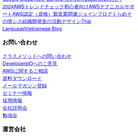
2024
AWSトレンドチェック
初心者向け
AWSテクニカルサポ
ート
AWS認定（資格）
製造業関連
ジョインブログ
くらめそ
の情シス
組織開発室の活動
デザイン
Thai
Language
Vietnamese Blog
お問い合わせ
クラスメソッドへの問い合わせ
DevelopersIOへのご意見
AWSに関するご相談
資料ダウンロード
メールマガジン登録
セミナー情報
採用情報
会社説明会
勉強会
運営会社