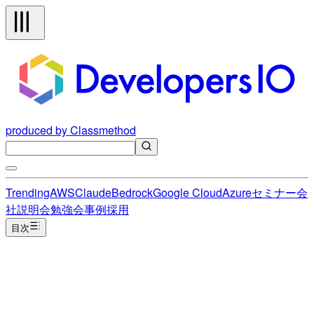
produced by Classmethod
Trending
AWS
Claude
Bedrock
Google Cloud
Azure
セミナー
会
社説明会
勉強会
事例
採用
目次