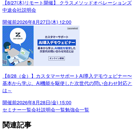
【8/27(木)リモート開催】 クラスメソッドオペレーションズ
中途会社説明会
開催前
2026年8月27日(木) 12:00
【8/28（金）】カスタマーサポートAI導入デモウェビナー〜
基本から学ぶ、AI機能を駆使した次世代の問い合わせ対応と
は～
開催前
2026年8月28日(金) 15:00
セミナー一覧
会社説明会一覧
勉強会一覧
関連記事