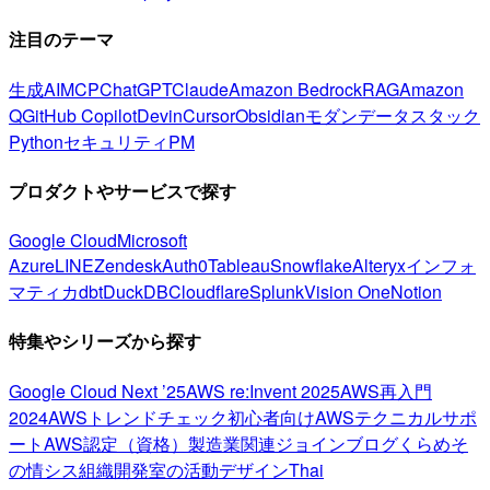
注目のテーマ
生成AI
MCP
ChatGPT
Claude
Amazon Bedrock
RAG
Amazon
Q
GitHub Copilot
Devin
Cursor
Obsidian
モダンデータスタック
Python
セキュリティ
PM
プロダクトやサービスで探す
Google Cloud
Microsoft
Azure
LINE
Zendesk
Auth0
Tableau
Snowflake
Alteryx
インフォ
マティカ
dbt
DuckDB
Cloudflare
Splunk
Vision One
Notion
特集やシリーズから探す
Google Cloud Next ’25
AWS re:Invent 2025
AWS再入門
2024
AWSトレンドチェック
初心者向け
AWSテクニカルサポ
ート
AWS認定（資格）
製造業関連
ジョインブログ
くらめそ
の情シス
組織開発室の活動
デザイン
Thai