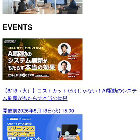
EVENTS
【8/18（火）】コストカットだけじゃない！AI駆動のシステ
ム刷新がもたらす本当の効果
開催前
2026年8月18日(火) 15:00