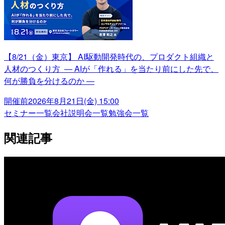
【8/21（金）東京】 AI駆動開発時代の、プロダクト組織と
人材のつくり方 ― AIが「作れる」を当たり前にした先で、
何が勝負を分けるのか ―
開催前
2026年8月21日(金) 15:00
セミナー一覧
会社説明会一覧
勉強会一覧
関連記事