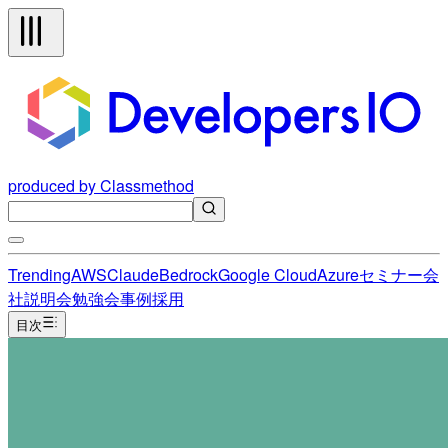
produced by Classmethod
Trending
AWS
Claude
Bedrock
Google Cloud
Azure
セミナー
会
社説明会
勉強会
事例
採用
目次