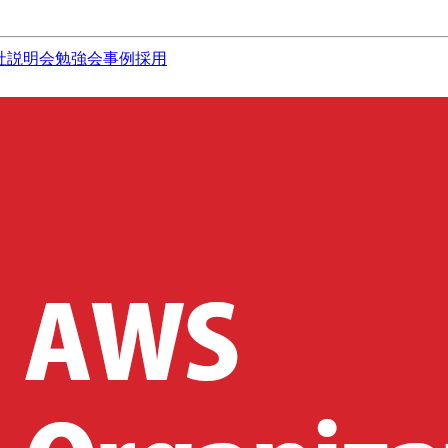
社説明会
勉強会
事例
採用