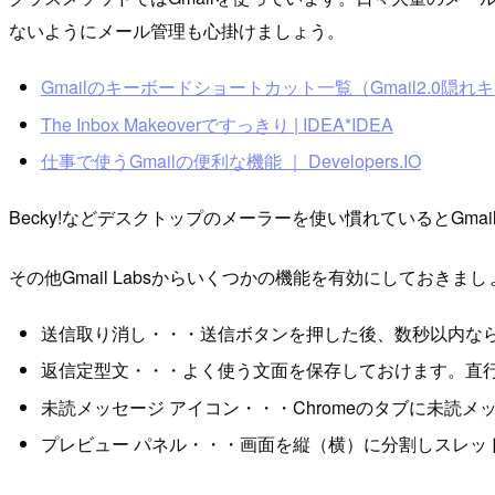
ないようにメール管理も心掛けましょう。
Gmailのキーボードショートカット一覧（Gmail2.0隠れ
The Inbox Makeoverですっきり | IDEA*IDEA
仕事で使うGmailの便利な機能 ｜ Developers.IO
Becky!などデスクトップのメーラーを使い慣れているとG
その他Gmail Labsからいくつかの機能を有効にしておきまし
送信取り消し・・・送信ボタンを押した後、数秒以内な
返信定型文・・・よく使う文面を保存しておけます。直
未読メッセージ アイコン・・・Chromeのタブに未読
プレビュー パネル・・・画面を縦（横）に分割しスレッ