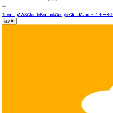
Trending
AWS
Claude
Bedrock
Google Cloud
Azure
セミナー
会
目次