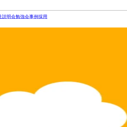
社説明会
勉強会
事例
採用