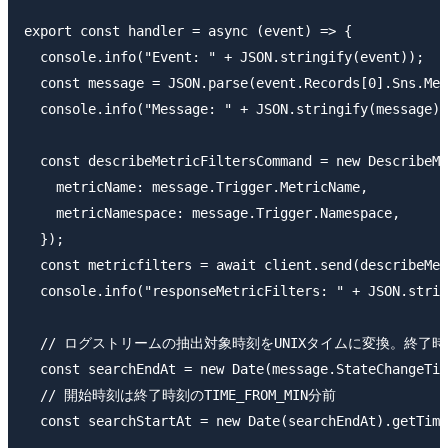
export const handler = async (event) => {

  console.info("Event: " + JSON.stringify(event));

  const message = JSON.parse(event.Records[0].Sns.Mes
  console.info("Message: " + JSON.stringify(message))
  const describeMetricFiltersCommand = new DescribeMe
    metricName: message.Trigger.MetricName,

    metricNamespace: message.Trigger.Namespace,

  });

  const metricfilters = await client.send(describeMet
  console.info("responseMetricFilters: " + JSON.strin
  // ログストリームの抽出対象時刻をUNIXタイムに変換。終了
  const searchEndAt = new Date(message.StateChangeTim
  // 開始時刻は終了時刻のTIME_FROM_MIN分前

  const searchStartAt = new Date(searchEndAt).getTime