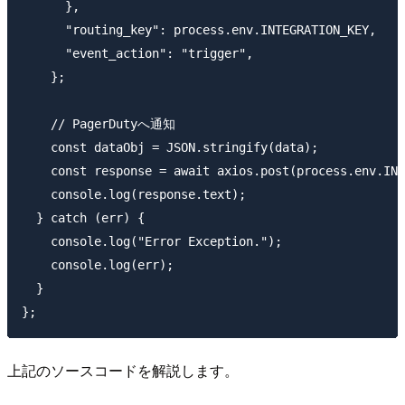
      },

      "routing_key": process.env.INTEGRATION_KEY,

      "event_action": "trigger",

    };

    // PagerDutyへ通知

    const dataObj = JSON.stringify(data);

    const response = await axios.post(process.env.INT
    console.log(response.text);

  } catch (err) {

    console.log("Error Exception.");

    console.log(err);

  }

上記のソースコードを解説します。