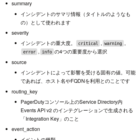
summary
インシデントのサマリ情報（タイトルのようなも
の）として使われます
severity
インシデントの重大度。
,
,
critical
warning
,
の4つの重要度から選択
error
info
source
インシデントによって影響を受ける固有の値。可能
であれば、ホスト名やFQDNを利用とのことです
routing_key
PagerDutyコンソール上のService Directory内
Events API v2 のインテグレーションで生成される
「Integration Key」のこと
event_action
イベントの種類。