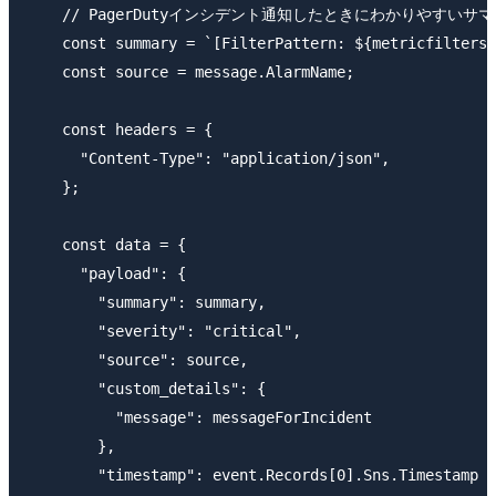
    // PagerDutyインシデント通知したときにわかりやすいサマ
    const summary = `[FilterPattern: ${metricfilters.
    const source = message.AlarmName;

    const headers = {

      "Content-Type": "application/json",

    };

    const data = {

      "payload": {

        "summary": summary,

        "severity": "critical",

        "source": source,

        "custom_details": {

          "message": messageForIncident

        },

        "timestamp": event.Records[0].Sns.Timestamp
