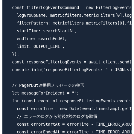
  const filterLogEventsCommand = new FilterLogEventsC
    logGroupName: metricfilters.metricFilters[0].logG
    filterPattern: metricfilters.metricFilters[0].fil
    startTime: searchStartAt,

    endTime: searchEndAt,

    limit: OUTPUT_LIMIT,

  });

  const responseFilterLogEvents = await client.send(f
  console.info("responseFilterLogEvents: " + JSON.str
  // PagerDut連携用メッセージの整形

  let messageForIncident = "";

  for (const event of responseFilterLogEvents.events)
    const errorTime = new Date(event.timestamp).getTi
    // エラーのログから前後X秒のログを取得

    const errorStartAt = errorTime - TIME_ERROR_AROUN
    const errorEndedAt = errorTime + TIME_ERROR_AROUN