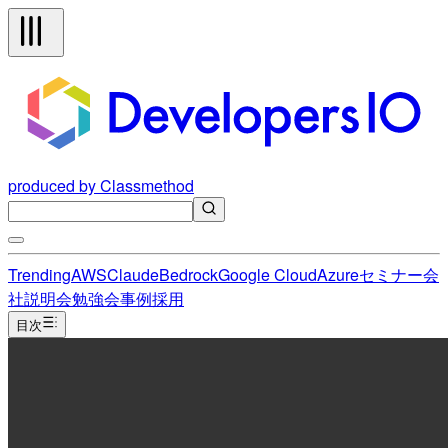
produced by Classmethod
Trending
AWS
Claude
Bedrock
Google Cloud
Azure
セミナー
会
社説明会
勉強会
事例
採用
目次