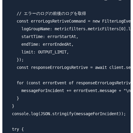
    // エラーのログの前後のログを取得

    const errorLogsRetriveCommand = new FilterLogEven
      logGroupName: metricfilters.metricFilters[0].lo
      startTime: errorStartAt,

      endTime: errorEndedAt,

      limit: OUTPUT_LIMIT,

    });

    const responseErrorLogsRetrive = await client.sen
    for (const errorEvent of responseErrorLogsRetrive
      messageForIncident += errorEvent.message + "\n"
    }

  }

  console.log(JSON.stringify(messageForIncident));

  try {
