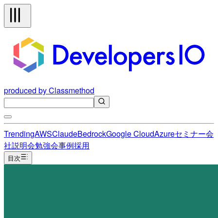
produced by Classmethod
Trending
AWS
Claude
Bedrock
Google Cloud
Azure
セミナー
会
社説明会
勉強会
事例
採用
目次