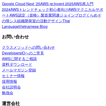
Google Cloud Next ’25
AWS re:Invent 2025
AWS再入門
2024
AWSトレンドチェック
初心者向け
AWSテクニカルサポ
ート
AWS認定（資格）
製造業関連
ジョインブログ
くらめそ
の情シス
組織開発室の活動
デザイン
Thai
Language
Vietnamese Blog
お問い合わせ
クラスメソッドへの問い合わせ
DevelopersIOへのご意見
AWSに関するご相談
資料ダウンロード
メールマガジン登録
セミナー情報
採用情報
会社説明会
勉強会
運営会社