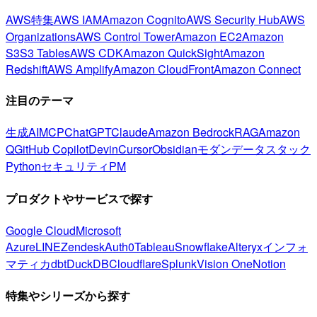
AWS特集
AWS IAM
Amazon Cognito
AWS Security Hub
AWS
Organizations
AWS Control Tower
Amazon EC2
Amazon
S3
S3 Tables
AWS CDK
Amazon QuickSight
Amazon
Redshift
AWS Amplify
Amazon CloudFront
Amazon Connect
注目のテーマ
生成AI
MCP
ChatGPT
Claude
Amazon Bedrock
RAG
Amazon
Q
GitHub Copilot
Devin
Cursor
Obsidian
モダンデータスタック
Python
セキュリティ
PM
プロダクトやサービスで探す
Google Cloud
Microsoft
Azure
LINE
Zendesk
Auth0
Tableau
Snowflake
Alteryx
インフォ
マティカ
dbt
DuckDB
Cloudflare
Splunk
Vision One
Notion
特集やシリーズから探す