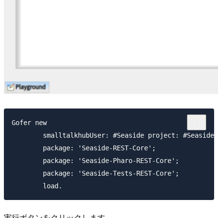
Gofer new

	smalltalkhubUser: #Seaside project: #Seaside30Addons;

	package: 'Seaside-REST-Core';

	package: 'Seaside-Pharo-REST-Core';

	package: 'Seaside-Tests-REST-Core';

実行ボタンをクリックします。