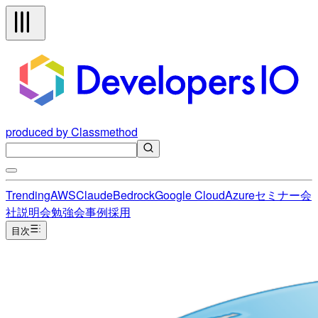
produced by Classmethod
Trending
AWS
Claude
Bedrock
Google Cloud
Azure
セミナー
会
社説明会
勉強会
事例
採用
目次