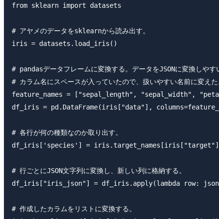
from sklearn import datasets

# アヤメのデータをsklearnから読み出す。

iris = datasets.load_iris()

# pandasデータフレームに変換する。データをJSONに変換しやす
# カラム名にスペースが入っていたので、扱いやすい名前に変えた。
feature_names = ["sepal_length", "sepal_width", "peta
df_iris = pd.DataFrame(iris["data"], columns=feature_
# 各行が何の種類なのか取り出す。

df_iris['species'] = iris.target_names[iris["target"]
# 行ごとにJSON文字列に変換し、新しい列に格納する。

df_iris["iris_json"] = df_iris.apply(lambda row: json
# 作成したカラムをリストに変換する。
