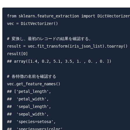
from sklearn.feature_extraction import DictVectorizer

vec = DictVectorizer()

# 変換し、最初のレコードの結果を確認する。

result = vec.fit_transform(iris_json_list).toarray()

result[0]

## array([1.4, 0.2, 5.1, 3.5, 1. , 0. , 0. ])

# 各特徴の名前を確認する

vec.get_feature_names()

## ['petal_length',

##  'petal_width',

##  'sepal_length',

##  'sepal_width',

##  'species=setosa',

##  'species=versicolor',
