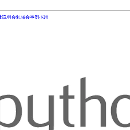
社説明会
勉強会
事例
採用