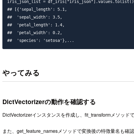
iris_json_list = df_iris["iris_json"].values.tolist()

## [{'sepal_length': 5.1,

##  'sepal_width': 3.5,

##  'petal_length': 1.4,

##  'petal_width': 0.2,

やってみる
DictVectorizerの動作を確認する
DictVectorizerインスタンスを作成し、fit_transfo
また、get_feature_namesメソッドで変換後の特徴量名も