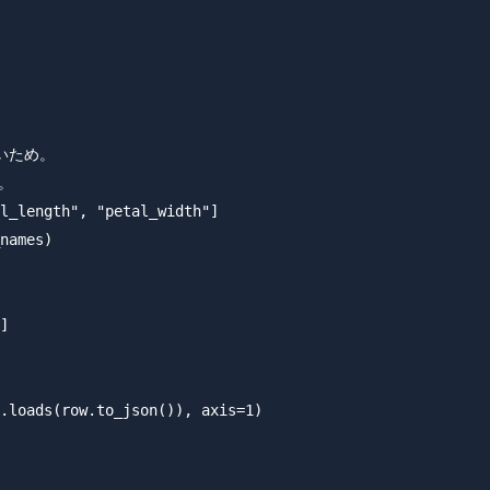
いため。



l_length", "petal_width"]

names)

]

.loads(row.to_json()), axis=1)
