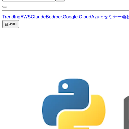
Trending
AWS
Claude
Bedrock
Google Cloud
Azure
セミナー
会
目次