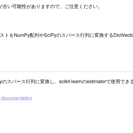
が古い可能性がありますので、ご注意ください。
辞書のリストをNumPy配列やSciPyのスパース行列に変換するDictVect
ス行列に変換し、scikit-learnのestimatorで使用できるよ
.2 documentation