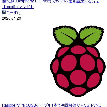
[備忘録] Raspberry Pi (Trixie) でWi-Fiを追加設定する方法
【nmcliコマンド】
こーすけ
2026.01.20
Raspberry PiにUSBケーブル1本で初回接続からSSH/VNC