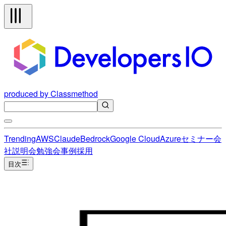
produced by Classmethod
Trending
AWS
Claude
Bedrock
Google Cloud
Azure
セミナー
会
社説明会
勉強会
事例
採用
目次