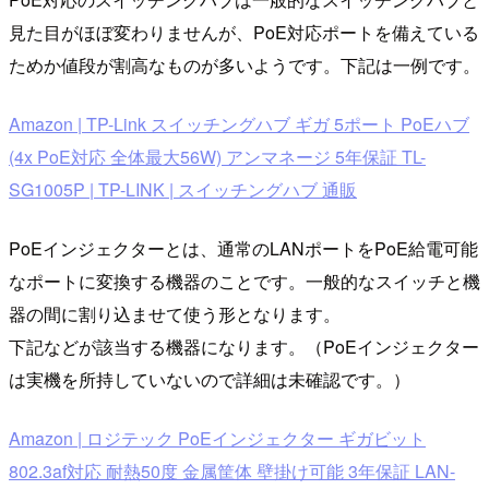
見た目がほぼ変わりませんが、PoE対応ポートを備えている
ためか値段が割高なものが多いようです。下記は一例です。
Amazon | TP-Link スイッチングハブ ギガ 5ポート PoEハブ
(4x PoE対応 全体最大56W) アンマネージ 5年保証 TL-
SG1005P | TP-LINK | スイッチングハブ 通販
PoEインジェクターとは、通常のLANポートをPoE給電可能
なポートに変換する機器のことです。一般的なスイッチと機
器の間に割り込ませて使う形となります。
下記などが該当する機器になります。（PoEインジェクター
は実機を所持していないので詳細は未確認です。）
Amazon | ロジテック PoEインジェクター ギガビット
802.3af対応 耐熱50度 金属筐体 壁掛け可能 3年保証 LAN-