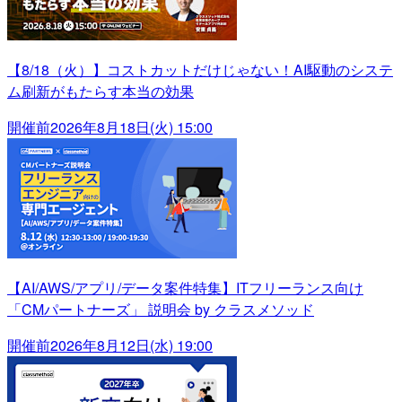
【8/18（火）】コストカットだけじゃない！AI駆動のシステ
ム刷新がもたらす本当の効果
開催前
2026年8月18日(火) 15:00
【AI/AWS/アプリ/データ案件特集】ITフリーランス向け
「CMパートナーズ」 説明会 by クラスメソッド
開催前
2026年8月12日(水) 19:00