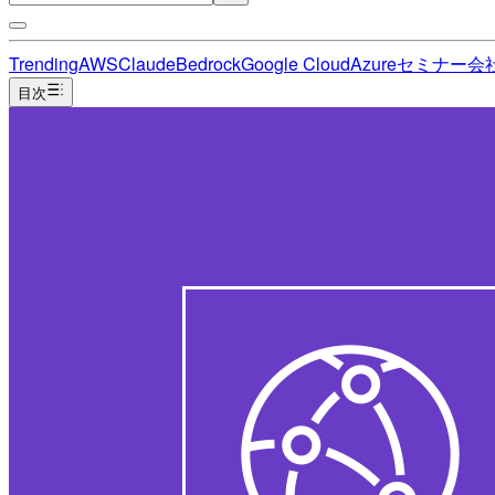
Trending
AWS
Claude
Bedrock
Google Cloud
Azure
セミナー
会
目次