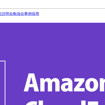
社説明会
勉強会
事例
採用