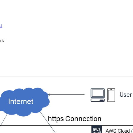
53
rk`