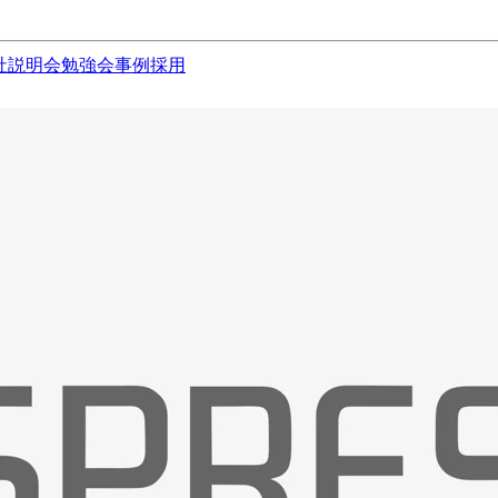
社説明会
勉強会
事例
採用