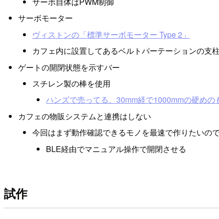
サーボ自体はPWM制御
サーボモーター
ヴィストンの「標準サーボモーター Type 2」
カフェ内に設置してあるベルトパーテーションの支
ゲートの開閉状態を示すバー
スチレン製の棒を使用
ハンズで売ってる、30mm経で1000mmの硬めの
カフェの物販システムと連携はしない
今回はまず動作確認できるモノを最速で作りたいの
BLE経由でマニュアル操作で開閉させる
試作