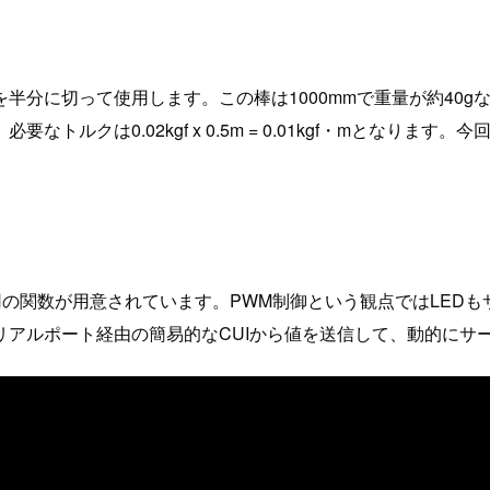
に切って使用します。この棒は1000mmで重量が約40gなの
トルクは0.02kgf x 0.5m = 0.01kgf・mとなりま
用の関数が用意されています。PWM制御という観点ではLED
リアルポート経由の簡易的なCUIから値を送信して、動的にサ