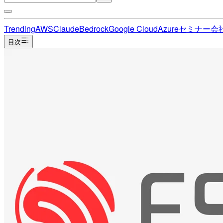
Trending
AWS
Claude
Bedrock
Google Cloud
Azure
セミナー
会
目次