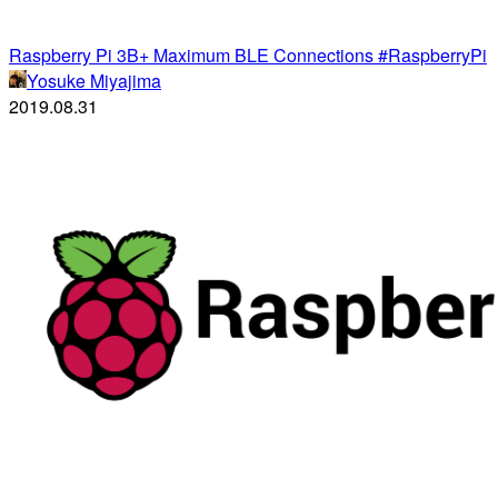
Raspberry Pi 3B+ Maximum BLE Connections #RaspberryPi
Yosuke Miyajima
2019.08.31