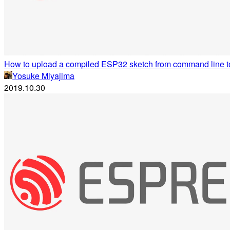
How to upload a compiled ESP32 sketch from command line t
Yosuke Miyajima
2019.10.30