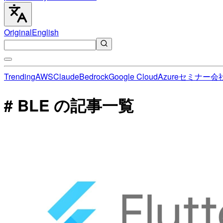
Original
English
Trending
AWS
Claude
Bedrock
Google Cloud
Azure
セミナー
会
# BLE の記事一覧