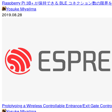
Raspberry Pi 3B+ が保持できる BLE コネクション数の限界を調
Yosuke Miyajima
2019.08.28
Prototyping a Wireless Controllable Entrance/Exit Gate Cont
Yosuke Miyajima