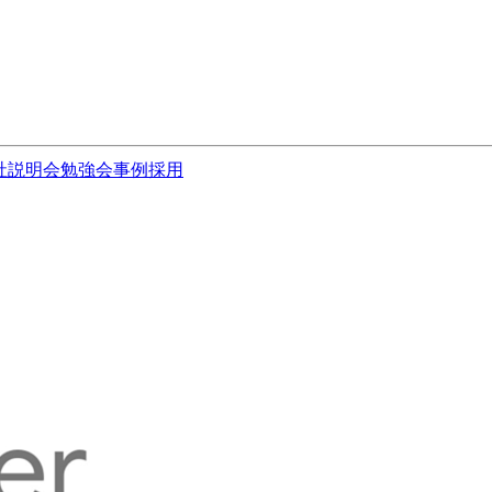
社説明会
勉強会
事例
採用