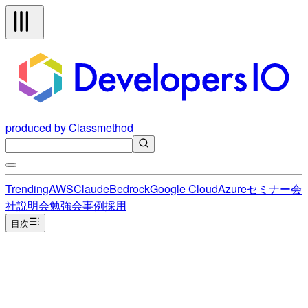
produced by Classmethod
Trending
AWS
Claude
Bedrock
Google Cloud
Azure
セミナー
会
社説明会
勉強会
事例
採用
目次