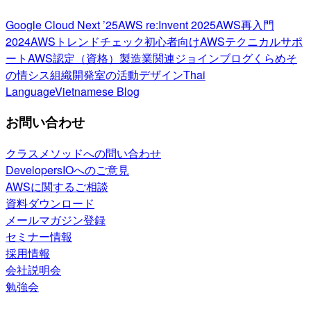
Google Cloud Next ’25
AWS re:Invent 2025
AWS再入門
2024
AWSトレンドチェック
初心者向け
AWSテクニカルサポ
ート
AWS認定（資格）
製造業関連
ジョインブログ
くらめそ
の情シス
組織開発室の活動
デザイン
Thai
Language
Vietnamese Blog
お問い合わせ
クラスメソッドへの問い合わせ
DevelopersIOへのご意見
AWSに関するご相談
資料ダウンロード
メールマガジン登録
セミナー情報
採用情報
会社説明会
勉強会