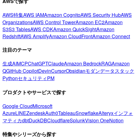
AWSで探す
AWS特集
AWS IAM
Amazon Cognito
AWS Security Hub
AWS
Organizations
AWS Control Tower
Amazon EC2
Amazon
S3
S3 Tables
AWS CDK
Amazon QuickSight
Amazon
Redshift
AWS Amplify
Amazon CloudFront
Amazon Connect
注目のテーマ
生成AI
MCP
ChatGPT
Claude
Amazon Bedrock
RAG
Amazon
Q
GitHub Copilot
Devin
Cursor
Obsidian
モダンデータスタック
Python
セキュリティ
PM
プロダクトやサービスで探す
Google Cloud
Microsoft
Azure
LINE
Zendesk
Auth0
Tableau
Snowflake
Alteryx
インフォ
マティカ
dbt
DuckDB
Cloudflare
Splunk
Vision One
Notion
特集やシリーズから探す