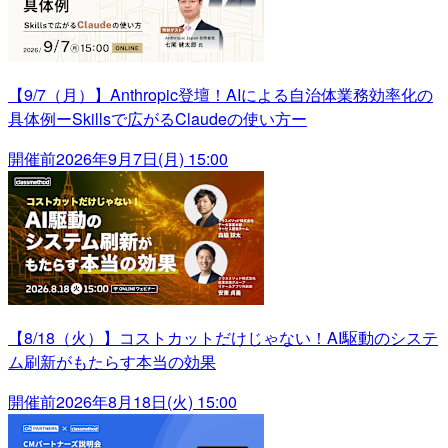
【9/7（月）】Anthropic登壇！AIによる自治体業務効率化の
具体例ーSkillsで広がるClaudeの使い方ー
開催前
2026年9月7日(月) 15:00
【8/18（火）】コストカットだけじゃない！AI駆動のシステ
ム刷新がもたらす本当の効果
開催前
2026年8月18日(火) 15:00