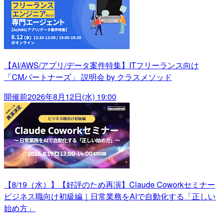
【AI/AWS/アプリ/データ案件特集】ITフリーランス向け
「CMパートナーズ」 説明会 by クラスメソッド
開催前
2026年8月12日(水) 19:00
【8/19（水）】【好評のため再演】Claude Coworkセミナー
ビジネス職向け初級編｜日常業務をAIで自動化する「正しい
始め方」