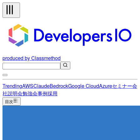
produced by Classmethod
Trending
AWS
Claude
Bedrock
Google Cloud
Azure
セミナー
会
社説明会
勉強会
事例
採用
目次