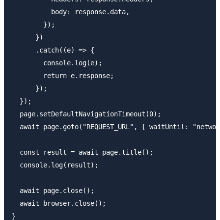
          body: response.data,

        });

      })

      .catch((e) => {

        console.log(e);

        return e.response;

      });

  });

  page.setDefaultNavigationTimeout(0);

  await page.goto("REQUEST_URL", { waitUntil: "networ
  const result = await page.title();

  console.log(result);

  await page.close();

  await browser.close();

}
