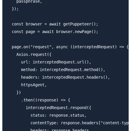
    passphrase,

  });

  const browser = await getPuppeteer();

  const page = await browser.newPage();

  page.on("request", async (interceptedRequest) => {

    Axios.request({

      url: interceptedRequest.url(),

      method: interceptedRequest.method(),

      headers: interceptedRequest.headers(),

      httpsAgent,

    })

      .then((response) => {

        interceptedRequest.respond({

          status: response.status,

          contentType: response.headers["content-type
          headers: response.headers,
