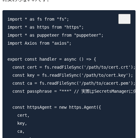
import * as fs from "fs";

import * as https from "https";

import * as puppeteer from "puppeteer";

import Axios from "axios";

export const handler = async () => {

  const cert = fs.readFileSync('/path/to/cert.crt
  const key = fs.readFileSync('/path/to/cert.key'); 
  const ca = fs.readFileSync('/path/to/cacert.pem');
  const passphrase = "***" // 実際はSecretsManager
  const httpsAgent = new https.Agent({

    cert,

    key,

    ca,
