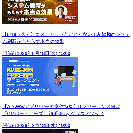
【8/18（火）】コストカットだけじゃない！AI駆動のシステ
ム刷新がもたらす本当の効果
開催前
2026年8月18日(火) 15:00
【AI/AWS/アプリ/データ案件特集】ITフリーランス向け
「CMパートナーズ」 説明会 by クラスメソッド
開催前
2026年8月12日(水) 19:00