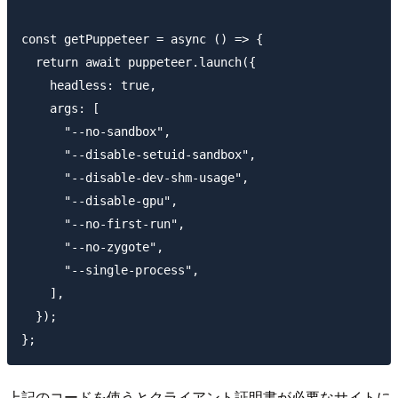
const getPuppeteer = async () => {

  return await puppeteer.launch({

    headless: true,

    args: [

      "--no-sandbox",

      "--disable-setuid-sandbox",

      "--disable-dev-shm-usage",

      "--disable-gpu",

      "--no-first-run",

      "--no-zygote",

      "--single-process",

    ],

  });

上記のコードを使うとクライアント証明書が必要なサイトに