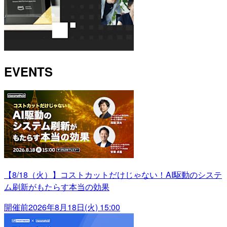
EVENTS
【8/18（火）】コストカットだけじゃない！AI駆動のシステ
ム刷新がもたらす本当の効果
開催前
2026年8月18日(火) 15:00