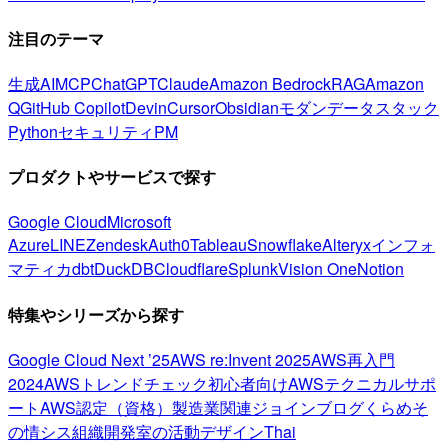
注目のテーマ
生成AI
MCP
ChatGPT
Claude
Amazon Bedrock
RAG
Amazon
Q
GitHub Copilot
Devin
Cursor
Obsidian
モダンデータスタック
Python
セキュリティ
PM
プロダクトやサービスで探す
Google Cloud
Microsoft
Azure
LINE
Zendesk
Auth0
Tableau
Snowflake
Alteryx
インフォ
マティカ
dbt
DuckDB
Cloudflare
Splunk
Vision One
Notion
特集やシリーズから探す
Google Cloud Next ’25
AWS re:Invent 2025
AWS再入門
2024
AWSトレンドチェック
初心者向け
AWSテクニカルサポ
ート
AWS認定（資格）
製造業関連
ジョインブログ
くらめそ
の情シス
組織開発室の活動
デザイン
Thai