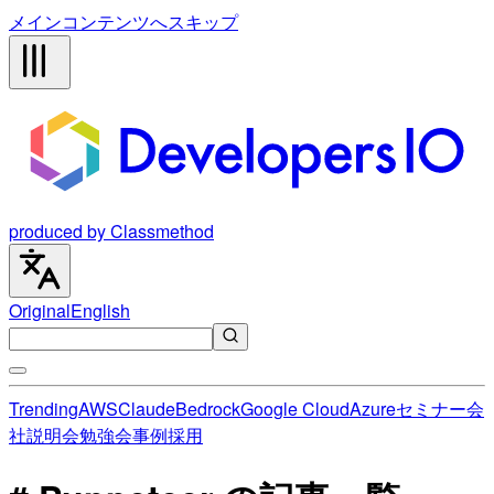
メインコンテンツへスキップ
produced by Classmethod
Original
English
Trending
AWS
Claude
Bedrock
Google Cloud
Azure
セミナー
会
社説明会
勉強会
事例
採用