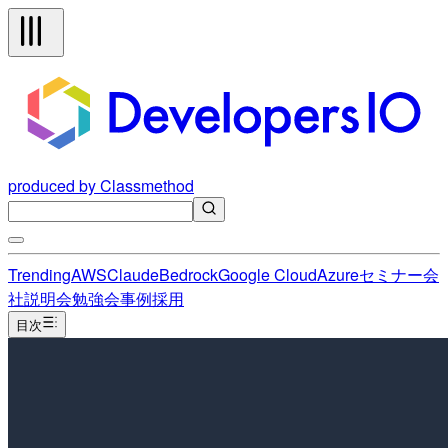
produced by Classmethod
Trending
AWS
Claude
Bedrock
Google Cloud
Azure
セミナー
会
社説明会
勉強会
事例
採用
目次