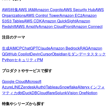
AWS特集
AWS IAM
Amazon Cognito
AWS Security Hub
AWS
Organizations
AWS Control Tower
Amazon EC2
Amazon
S3
S3 Tables
AWS CDK
Amazon QuickSight
Amazon
Redshift
AWS Amplify
Amazon CloudFront
Amazon Connect
注目のテーマ
生成AI
MCP
ChatGPT
Claude
Amazon Bedrock
RAG
Amazon
Q
GitHub Copilot
Devin
Cursor
Obsidian
モダンデータスタック
Python
セキュリティ
PM
プロダクトやサービスで探す
Google Cloud
Microsoft
Azure
LINE
Zendesk
Auth0
Tableau
Snowflake
Alteryx
インフォ
マティカ
dbt
DuckDB
Cloudflare
Splunk
Vision One
Notion
特集やシリーズから探す