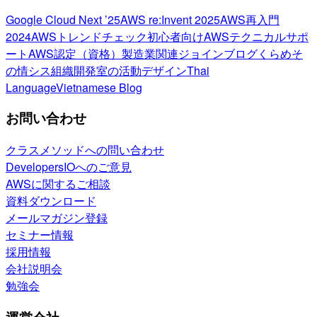
Google Cloud Next ’25
AWS re:Invent 2025
AWS再入門
2024
AWSトレンドチェック
初心者向け
AWSテクニカルサポ
ート
AWS認定（資格）
製造業関連
ジョインブログ
くらめそ
の情シス
組織開発室の活動
デザイン
Thai
Language
Vietnamese Blog
お問い合わせ
クラスメソッドへの問い合わせ
DevelopersIOへのご意見
AWSに関するご相談
資料ダウンロード
メールマガジン登録
セミナー情報
採用情報
会社説明会
勉強会