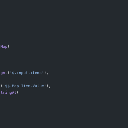
.
Map
(
ngAt
(
'$.input.items'
),
t
(
'$$.Map.Item.Value'
),
stringAt
(