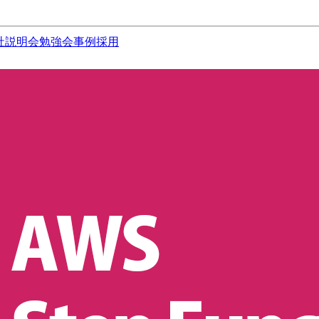
社説明会
勉強会
事例
採用