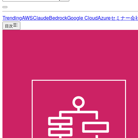
Trending
AWS
Claude
Bedrock
Google Cloud
Azure
セミナー
会
目次