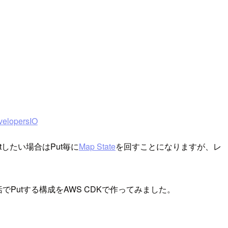
lopersIO
tしたい場合はPut毎に
Map State
を回すことになりますが、レ
括でPutする構成をAWS CDKで作ってみました。