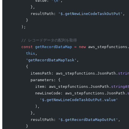
          value: 
'
\n
'
,
        },
        resultPath: 
'$.getNewLineCodeTaskOutPut'
,
      }
    );
    // レコードデータの配列を取得
    const
 getRecordDataMap
 =
 new
 aws_stepfunctions
      this
,
      'getRecordDataMapTask'
,
      {
        itemsPath: aws_stepfunctions.JsonPath.
stri
        parameters: {
          item: aws_stepfunctions.JsonPath.
stringA
          newLineCode: aws_stepfunctions.JsonPath.
            '$.getNewLineCodeTaskOutPut.value'
          ),
        },
        resultPath: 
'$.getRecordDataMapOutPut'
,
      }