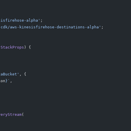
sisfirehose-alpha'
;
-cdk/aws-kinesisfirehose-destinations-alpha'
;
 StackProps
) {
taBucket'
, {
ion
}`
,
veryStream
(