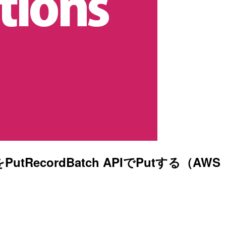
タをPutRecordBatch APIでPutする（AWS