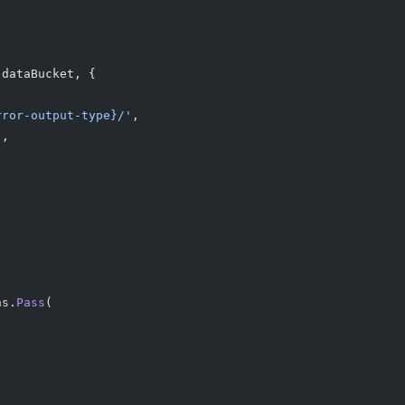
(dataBucket, {
rror-output-type}/'
,
),
ns.
Pass
(