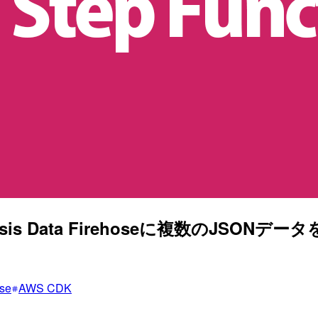
nesis Data Firehoseに複数のJSONデー
se
AWS CDK