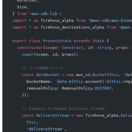
  Duration,
  Size,
} 
from
 'aws-cdk-lib'
;
import
 *
 as
 firehose_alpha 
from
 '@aws-cdk/aws-kine
import
 *
 as
 firehose_destinations_alpha 
from
 '@aws
export
 class
 ProcessStack
 extends
 Stack
 {
  constructor
(
scope
:
 Construct
, 
id
:
 string
, 
props
:
    super
(scope, id, props);
    // データ格納バケット
    const
 dataBucket
 =
 new
 aws_s3.
Bucket
(
this
, 
'da
      bucketName: 
`data-${
this
.
account
}-${
this
.
reg
      removalPolicy: RemovalPolicy.
DESTROY
,
    });
    // Kinesis Firehose Delivery Stream
    const
 deliveryStream
 =
 new
 firehose_alpha.
Deli
      this
,
      'deliveryStream'
,