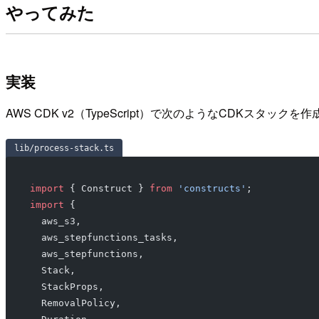
やってみた
実装
AWS CDK v2（TypeScript）で次のようなCDKスタックを
lib/process-stack.ts
import
 { Construct } 
from
 'constructs'
;
import
 {
  aws_s3,
  aws_stepfunctions_tasks,
  aws_stepfunctions,
  Stack,
  StackProps,
  RemovalPolicy,