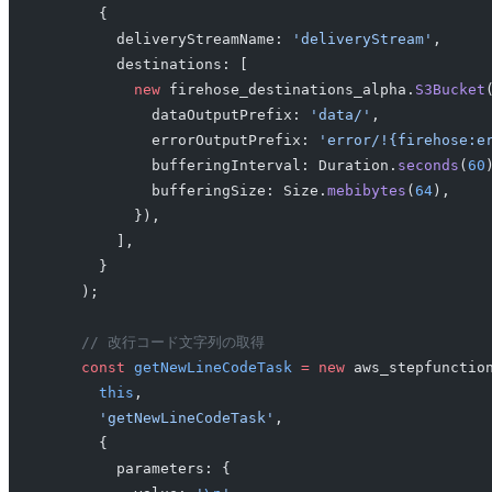
      {
        deliveryStreamName: 
'deliveryStream'
,
        destinations: [
          new
 firehose_destinations_alpha.
S3Bucket
            dataOutputPrefix: 
'data/'
,
            errorOutputPrefix: 
'error/!{firehose:e
            bufferingInterval: Duration.
seconds
(
60
            bufferingSize: Size.
mebibytes
(
64
),
          }),
        ],
      }
    );
    // 改行コード文字列の取得
    const
 getNewLineCodeTask
 =
 new
 aws_stepfunctio
      this
,
      'getNewLineCodeTask'
,
      {
        parameters: {