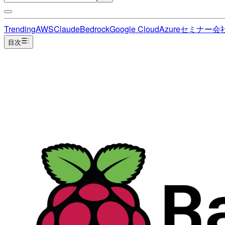
Trending
AWS
Claude
Bedrock
Google Cloud
Azure
セミナー
会
目次