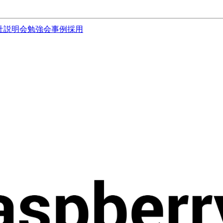
社説明会
勉強会
事例
採用