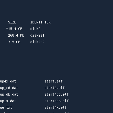
    SIZE       IDENTIFIER

   *15.4 GB    disk2

    268.4 MB   disk2s1

    3.5 GB     disk2s2

up4x.dat              start.elf

up_cd.dat             start4.elf

up_db.dat             start4cd.elf

up_x.dat              start4db.elf

ue.txt                start4x.elf
