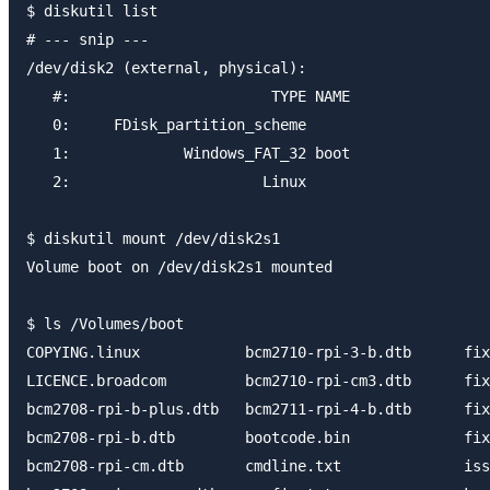
$ diskutil list

# --- snip ---

/dev/disk2 (external, physical):

   #:                       TYPE NAME                
   0:     FDisk_partition_scheme                     
   1:             Windows_FAT_32 boot                
   2:                      Linux                     
$ diskutil mount /dev/disk2s1

Volume boot on /dev/disk2s1 mounted

$ ls /Volumes/boot

COPYING.linux            bcm2710-rpi-3-b.dtb      fix
LICENCE.broadcom         bcm2710-rpi-cm3.dtb      fix
bcm2708-rpi-b-plus.dtb   bcm2711-rpi-4-b.dtb      fix
bcm2708-rpi-b.dtb        bootcode.bin             fix
bcm2708-rpi-cm.dtb       cmdline.txt              iss