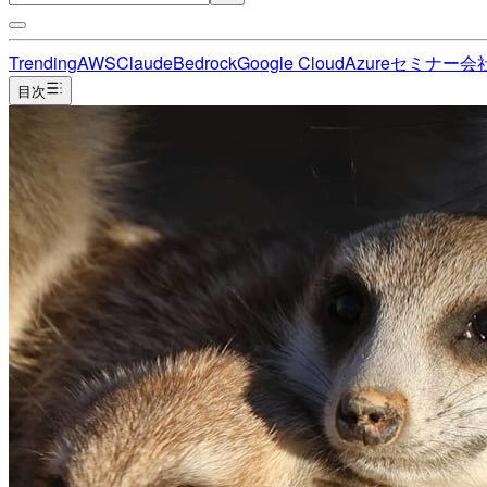
Trending
AWS
Claude
Bedrock
Google Cloud
Azure
セミナー
会
目次