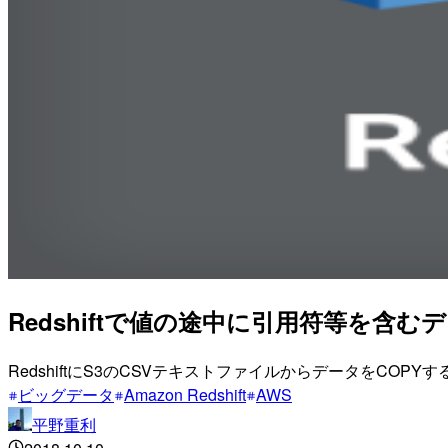
Redshiftで値の途中に引用符等を含
RedshiftにS3のCSVテキストファイルからデータをC
ビッグデータ
Amazon Redshift
AWS
平野重利