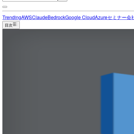
Trending
AWS
Claude
Bedrock
Google Cloud
Azure
セミナー
会
目次