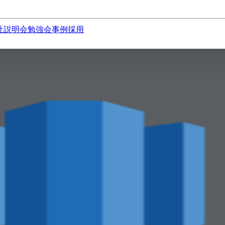
社説明会
勉強会
事例
採用