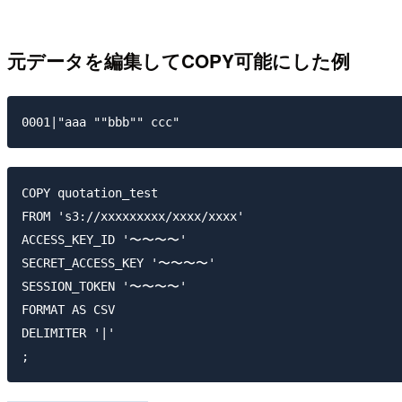
元データを編集してCOPY可能にした例
COPY quotation_test

FROM 's3://xxxxxxxxx/xxxx/xxxx'

ACCESS_KEY_ID '〜〜〜〜'

SECRET_ACCESS_KEY '〜〜〜〜'

SESSION_TOKEN '〜〜〜〜'

FORMAT AS CSV

DELIMITER '|'
